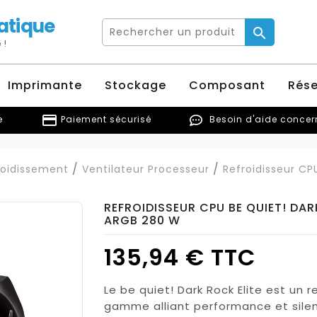
atique

 !
Imprimante
Stockage
Composant
Rés
credit_card
e
Paiement sécurisé
Besoin d'aide conce
roidissement
Ventilateur Processeur
Refroidisseur CPU
REFROIDISSEUR CPU BE QUIET! DAR
ARGB 280 W
135,94 € TTC
Le be quiet! Dark Rock Elite est un 
gamme alliant performance et sile