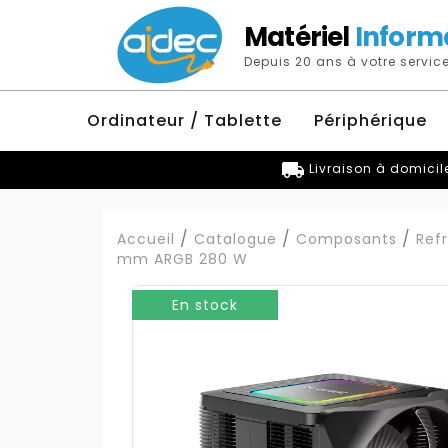
Matériel
Inform
Depuis 20 ans à votre service
Ordinateur / Tablette
Périphérique
local_shipping
Livraison à domicil
Accueil
Catalogue
Composants
Ref
mm ARGB 280 W
En stock