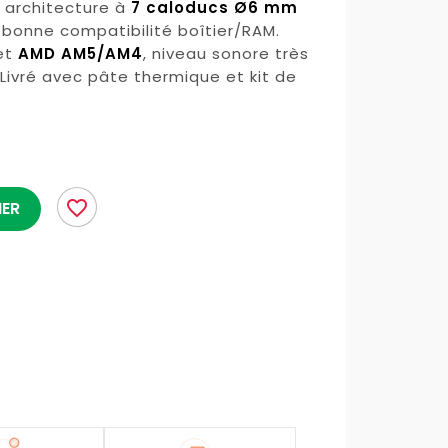
, architecture à
7 caloducs Ø6 mm
bonne compatibilité boîtier/RAM.
et
AMD AM5/AM4
, niveau sonore très
 Livré avec pâte thermique et kit de
favorite_border
IER