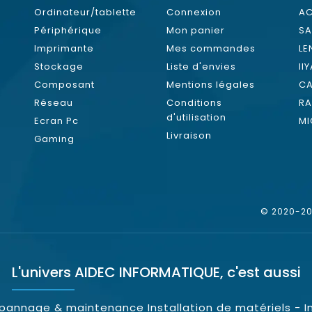
Ordinateur/tablette
Connexion
AC
Périphérique
Mon panier
S
Imprimante
Mes commandes
L
Stockage
Liste d'envies
II
Composant
Mentions légales
C
Réseau
Conditions
RA
d'utilisation
Ecran Pc
MI
Livraison
Gaming
© 2020-202
L'univers
AIDEC INFORMATIQUE
, c'est aussi
épannage & maintenance Installation de matériels - I