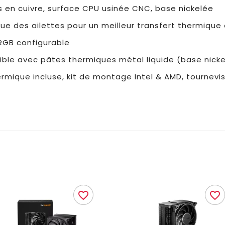
s en cuivre, surface CPU usinée CNC, base nickelée
e des ailettes pour un meilleur transfert thermique
RGB configurable
ble avec pâtes thermiques métal liquide (base nick
rmique incluse, kit de montage Intel & AMD, tournevi
favorite_border
favorite_border