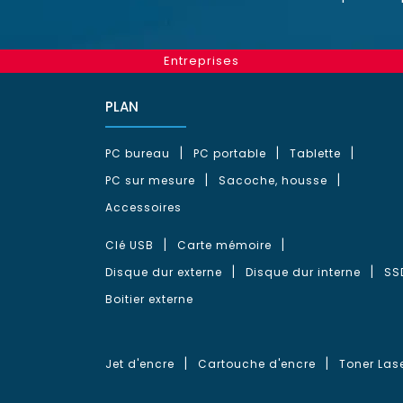
Entreprises
PLAN
PC bureau
PC portable
Tablette
PC sur mesure
Sacoche, housse
Accessoires
Clé USB
Carte mémoire
Disque dur externe
Disque dur interne
SS
Boitier externe
Jet d'encre
Cartouche d'encre
Toner Las