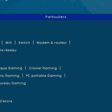
Particuliers
Wifi
Switch
Modem & routeur
le réseau
que Gaming
Clavier Gaming
ris Gaming
PC portable Gaming
bureau Gaming
d'encre