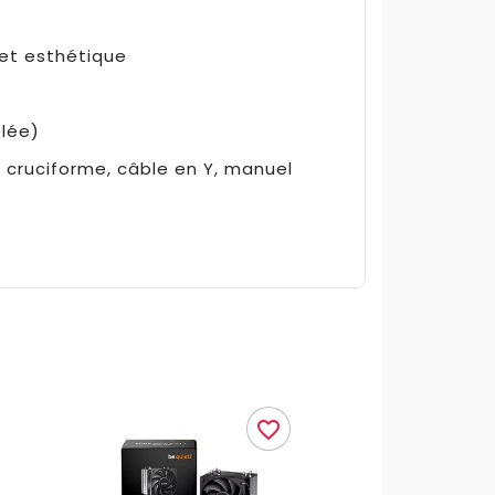
 et esthétique
elée)
s cruciforme, câble en Y, manuel
favorite_border