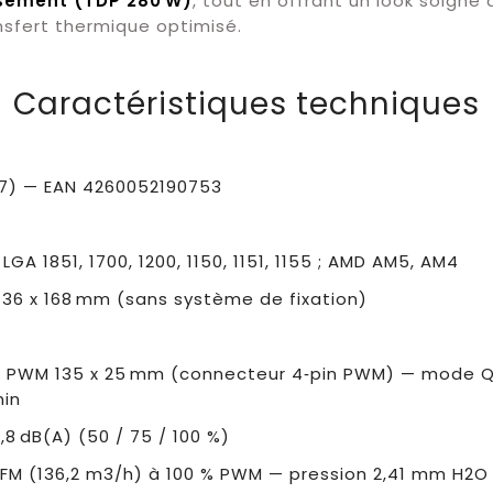
ssement (TDP 280 W)
, tout en offrant un look soigné
sfert thermique optimisé.
Caractéristiques techniques
037) — EAN 4260052190753
l LGA 1851, 1700, 1200, 1150, 1151, 1155 ; AMD AM5, AM4
 136 x 168 mm (sans système de fixation)
gs PWM 135 x 25 mm (connecteur 4‑pin PWM) — mode Qu
min
25,8 dB(A) (50 / 75 / 100 %)
CFM (136,2 m3/h) à 100 % PWM — pression 2,41 mm H2O