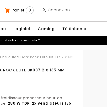
Connexion
Panier
0

shopping_cart
eau
Logiciel
Gaming
Téléphonie
rnant votre commande ?
 be quiet! Dark Rock Elite BK037 2 x 135
K ROCK ELITE BK037 2 X 135 MM
refroidisseur processeur haut de
nce.
280 W TDP
,
2x ventilateurs 135