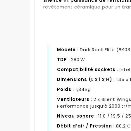
silence
et
puissance de refroidi
revêtement céramique pour un tran
Modèle
: Dark Rock Elite (BK
TDP
: 280 W
Compatibilité sockets
: Inte
Dimensions (L x l x H)
: 145 x
Poids
: 1,34 kg
Ventilateurs
: 2 x Silent Win
Performance jusqu’à 2000 tr/
Niveau sonore
: 11,0 / 19,5 / 
Débit d’air / Pression
: 80,2 