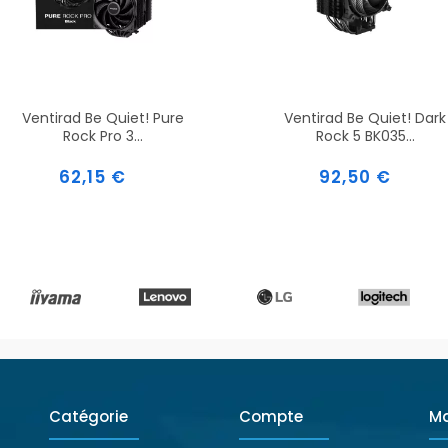
Ventirad Be Quiet! Pure
Ventirad Be Quiet! Dark
Rock Pro 3...
Rock 5 BK035...
Prix
Prix
62,15 €
92,50 €
Catégorie
Compte
M