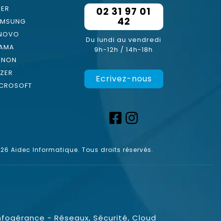
ER
02 31 97 01
42
AMSUNG
ENOVO
Du lundi au vendredi
YAMA
9h-12h / 14h-18h
ANON
ZER
Ecrivez-nous
CROSOFT
6 Aidec Informatique. Tous droits réservés.
nfogérance - Réseaux, Sécurité, Cloud