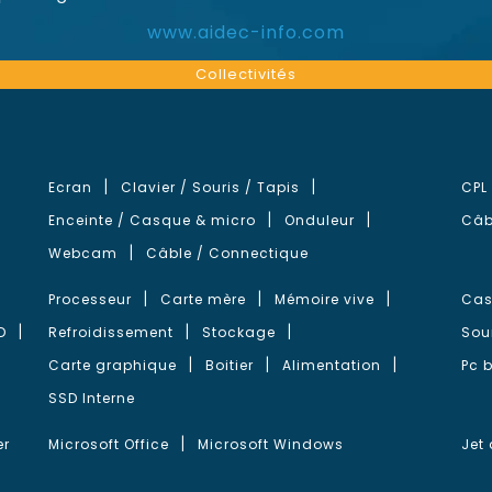
www.aidec-info.com
Collectivités
Ecran
Clavier / Souris / Tapis
CPL
Enceinte / Casque & micro
Onduleur
Câb
Webcam
Câble / Connectique
Processeur
Carte mère
Mémoire vive
Cas
D
Refroidissement
Stockage
Sou
Carte graphique
Boitier
Alimentation
Pc 
SSD Interne
er
Microsoft Office
Microsoft Windows
Jet 