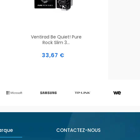
Ventirad Be Quiet! Pure
Rock Slim 3...
Prix
33,67 €
arque
CONTACTEZ-NOUS