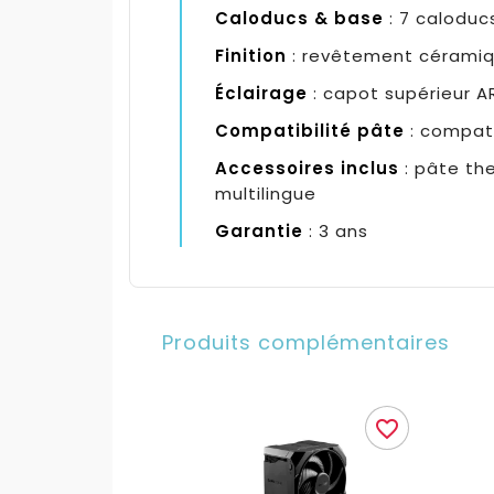
Caloducs & base
: 7 caloduc
Finition
: revêtement céramiqu
Éclairage
: capot supérieur A
Compatibilité pâte
: compati
Accessoires inclus
: pâte the
multilingue
Garantie
: 3 ans
Produits complémentaires
favorite_border