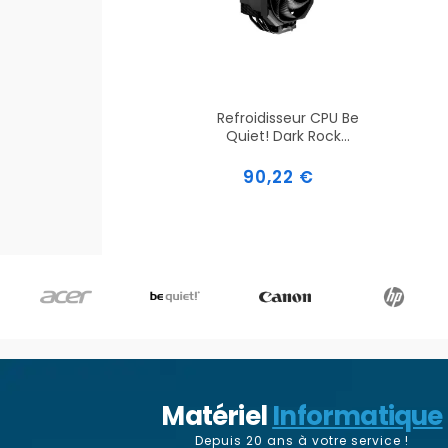
Refroidisseur CPU Be
Quiet! Dark Rock...
Prix
90,22 €
Matériel
Informatique
Depuis 20 ans à votre service !