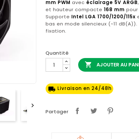
mm PWM
avec
éclairage 5V ARGB
et hauteur compacte
168 mm
pour 
Supporte
Intel LGA 1700/1200/115x
bas en mode silencieux (~11 dB(A)).
fixation.
Quantité

AJOUTER AU PAN
Livraison en 24/48h
local_shipping

Partager