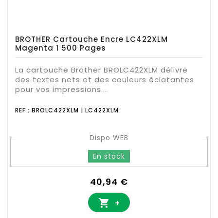
BROTHER Cartouche Encre LC422XLM
Magenta 1 500 Pages
La cartouche Brother BROLC422XLM délivre
des textes nets et des couleurs éclatantes
pour vos impressions...
REF : BROLC422XLM | LC422XLM
Dispo WEB
En stock
Prix
40,94 €

+