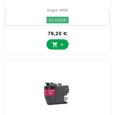
Dispo WEB
En stock
Prix
79,20 €

+