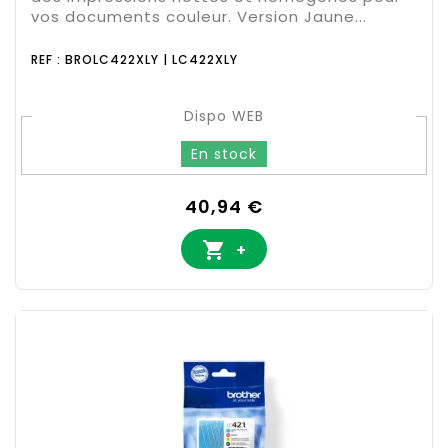
vos documents couleur. Version Jaune...
REF : BROLC422XLY | LC422XLY
Dispo WEB
En stock
Prix
40,94 €

+