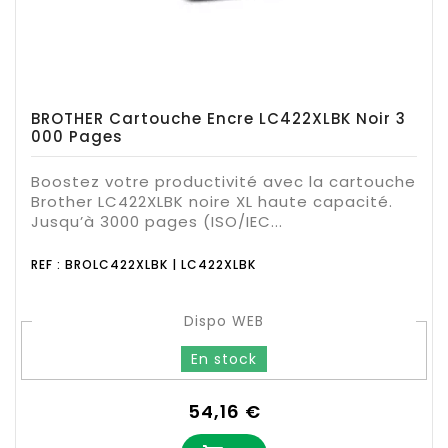
BROTHER Cartouche Encre LC422XLBK Noir 3
000 Pages
Boostez votre productivité avec la cartouche
Brother LC422XLBK noire XL haute capacité.
Jusqu’à 3000 pages (ISO/IEC...
REF : BROLC422XLBK | LC422XLBK
Dispo WEB
En stock
Prix
54,16 €