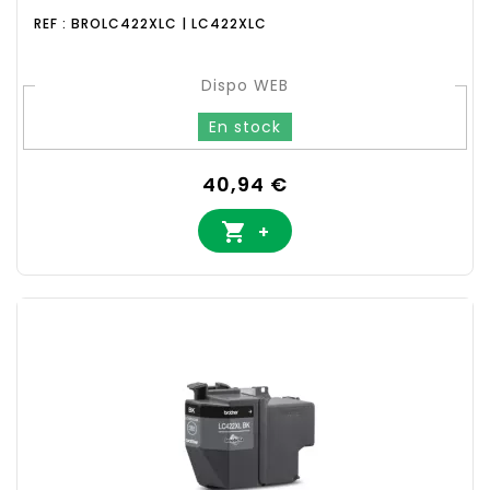
REF : BROLC422XLC | LC422XLC
Dispo WEB
En stock
Prix
40,94 €

+