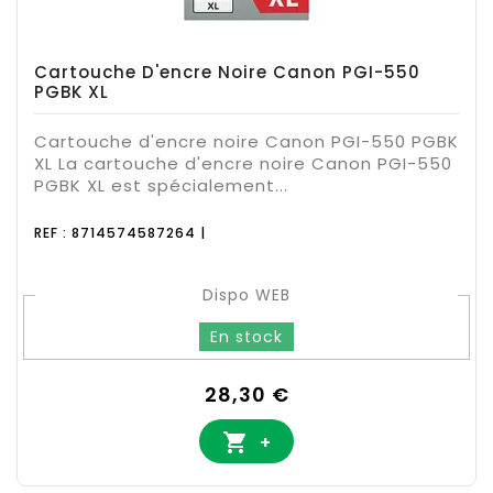
Cartouche D'encre Noire Canon PGI-550
PGBK XL
Cartouche d'encre noire Canon PGI-550 PGBK
XL La cartouche d'encre noire Canon PGI-550
PGBK XL est spécialement...
REF : 8714574587264 |
Dispo WEB
En stock
Prix
28,30 €

+