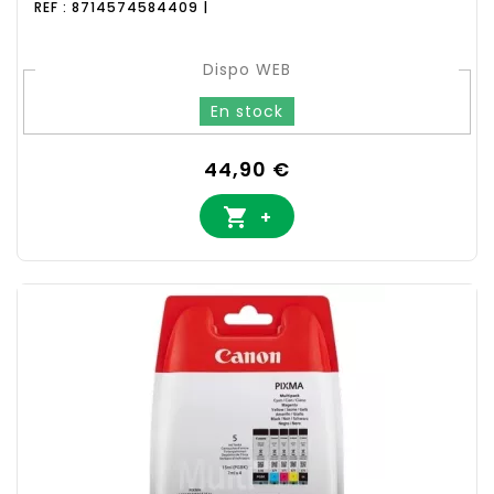
REF : 8714574584409 |
Dispo WEB
En stock
Prix
44,90 €

+