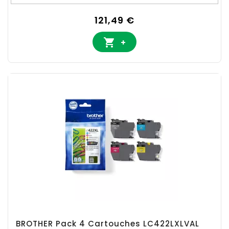
Prix
121,49 €

+
BROTHER Pack 4 Cartouches LC422LXLVAL