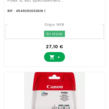
PGBK XL est spécialement...
REF : 4549292032826 |
Dispo WEB
En stock
Prix
27,10 €

+