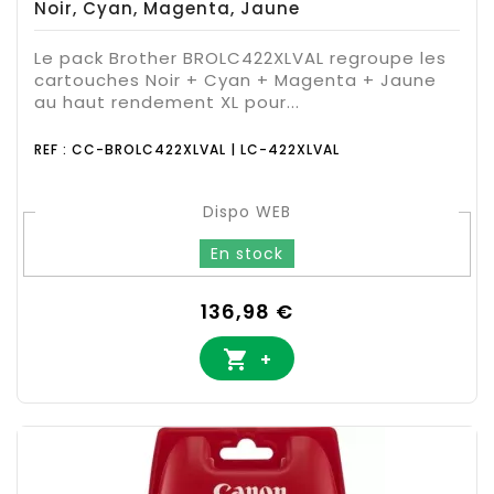
Noir, Cyan, Magenta, Jaune
Le pack Brother BROLC422XLVAL regroupe les
cartouches Noir + Cyan + Magenta + Jaune
au haut rendement XL pour...
REF : CC-BROLC422XLVAL | LC-422XLVAL
Dispo WEB
En stock
Prix
136,98 €

+