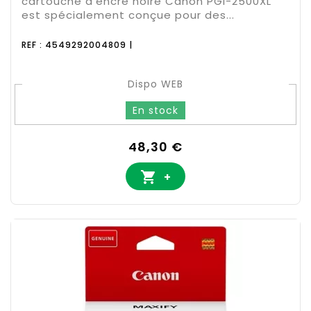
cartouche d'encre noire Canon PGI-2500XL
est spécialement conçue pour des...
REF : 4549292004809 |
Dispo WEB
En stock
Prix
48,30 €

+