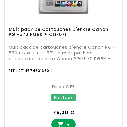
Multipack De Cartouches D'encre Canon
PGI-570 PGBK + CLI-571
Multipack de cartouches d'encre Canon PGI-
570 PGBK + CLI-571 Le multipack de
cartouches d'encre Canon PGI-570 PGBK +...
REF : 8714574631660 |
Dispo WEB
En stock
Prix
75,30 €

+