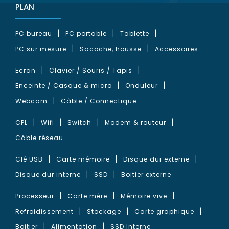
PLAN
PC bureau
PC portable
Tablette
PC sur mesure
Sacoche, housse
Accessoires
Ecran
Clavier / Souris / Tapis
Enceinte / Casque & micro
Onduleur
Webcam
Câble / Connectique
CPL
Wifi
Switch
Modem & routeur
Câble réseau
Clé USB
Carte mémoire
Disque dur externe
Disque dur interne
SSD
Boitier externe
Processeur
Carte mère
Mémoire vive
Refroidissement
Stockage
Carte graphique
Boitier
Alimentation
SSD Interne