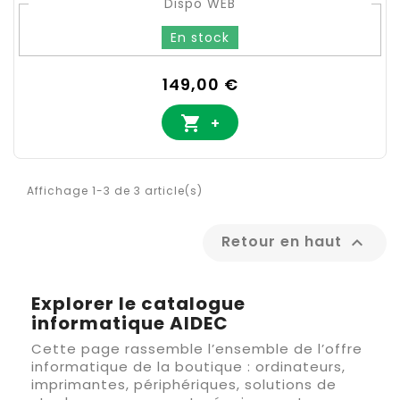
Dispo WEB
En stock
Prix
149,00 €

+
Affichage 1-3 de 3 article(s)
Retour en haut

Explorer le catalogue
informatique AIDEC
Cette page rassemble l’ensemble de l’offre
informatique de la boutique : ordinateurs,
imprimantes, périphériques, solutions de