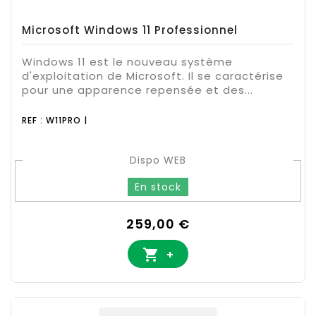
Microsoft Windows 11 Professionnel
Windows 11 est le nouveau système
d'exploitation de Microsoft. Il se caractérise
pour une apparence repensée et des...
REF : W11PRO |
Dispo WEB
En stock
Prix
259,00 €

+