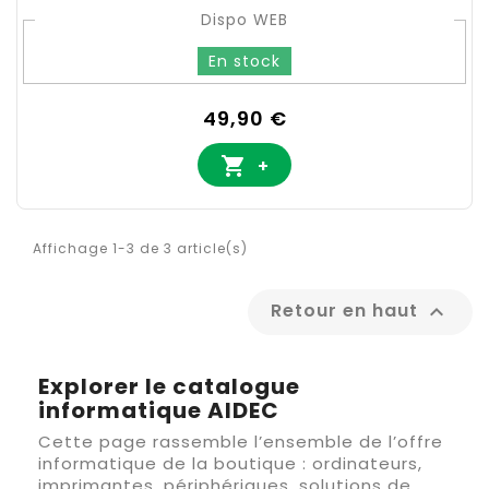
Dispo WEB
En stock
Prix
49,90 €

+
Affichage 1-3 de 3 article(s)
Retour en haut

Explorer le catalogue
informatique AIDEC
Cette page rassemble l’ensemble de l’offre
informatique de la boutique : ordinateurs,
imprimantes, périphériques, solutions de