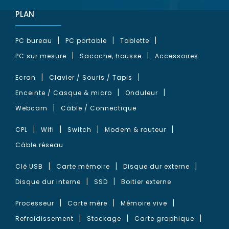
PLAN
PC bureau
PC portable
Tablette
PC sur mesure
Sacoche, housse
Accessoires
Ecran
Clavier / Souris / Tapis
Enceinte / Casque & micro
Onduleur
Webcam
Câble / Connectique
CPL
Wifi
Switch
Modem & routeur
Câble réseau
Clé USB
Carte mémoire
Disque dur externe
Disque dur interne
SSD
Boitier externe
Processeur
Carte mère
Mémoire vive
Refroidissement
Stockage
Carte graphique