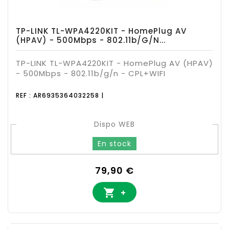
TP-LINK TL-WPA4220KIT - HomePlug AV
(HPAV) - 500Mbps - 802.11b/g/n...
TP-LINK TL-WPA4220KIT - HomePlug AV (HPAV)
- 500Mbps - 802.11b/g/n - CPL+WIFI
REF : AR6935364032258 |
Dispo WEB
En stock
Prix
79,90 €

+