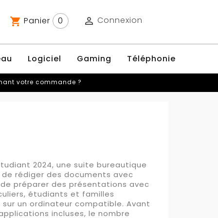
Connexion
Panier
0

shopping_cart
eau
Logiciel
Gaming
Téléphonie
rnant votre commande ?
Étudiant 2024, une suite bureautique
et de rédiger des documents avec
t de préparer des présentations avec
liers, étudiants et familles
sur un ordinateur compatible. Avant
 applications incluses, le nombre