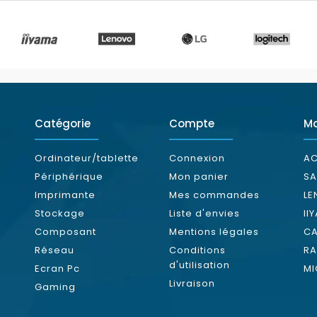
Catégorie
Compte
M
Ordinateur/tablette
Connexion
AC
Périphérique
Mon panier
S
Imprimante
Mes commandes
L
Stockage
Liste d'envies
II
Composant
Mentions légales
C
Réseau
Conditions
RA
d'utilisation
Ecran Pc
MI
Livraison
Gaming