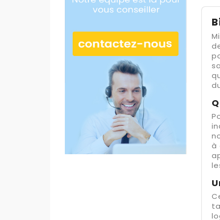
B
Mi
de
po
sa
qu
du
Q
P
in
no
à 
ap
le
U
C
ta
lo