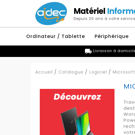
Matériel
Inform
Depuis 20 ans à votre service
Ordinateur / Tablette
Périphérique
local_shipping
Livraison à domicil
Accueil
Catalogue
Logiciel
Microsoft
MI
Trav
dest
Word
Powe
rech
votr