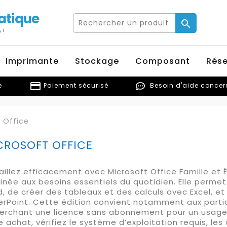
atique

 !
Imprimante
Stockage
Composant
Rés
credit_card
e
Paiement sécurisé
Besoin d'aide conce
 Office
CROSOFT OFFICE
aillez efficacement avec Microsoft Office Famille et 
inée aux besoins essentiels du quotidien. Elle perm
, de créer des tableaux et des calculs avec Excel, e
rPoint. Cette édition convient notamment aux particu
erchant une licence sans abonnement pour un usage 
e achat, vérifiez le système d’exploitation requis, les