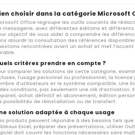
ien choisir dans la catégorie Microsoft 
crosoft Office regroupe les outils courants de rédact
 messagerie, avec différentes éditions et différent
ur objectif de vous aider à comprendre les différence
ns alourdir la consultation des références disponibles
estions rencontrées avant un achat et met l’accent s
rable.
uels critères prendre en compte ?
our comparer les solutions de cette catégorie, exam
cluses, l’usage personnel ou professionnel, la licenc
mbre d’utilisateurs et le système compatible. Une li
des conditions, pas seulement une clé d’activation. Il 
pareil, achat définitif et abonnement, édition person
s possibilités de réinstallation ou de transfert.
ne solution adaptée à chaque usage
es produits peuvent répondre à des besoins tels que
bleaux Excel, préparer des présentations, utiliser Outl
giciel doit couvrir les fonctions nécessaires sans mult