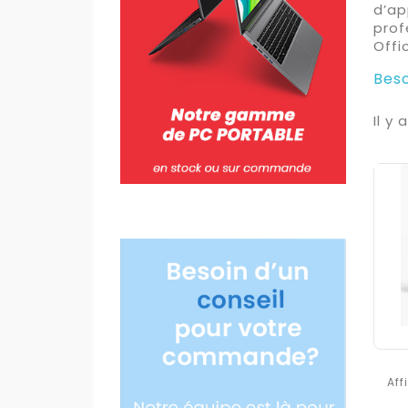
d’ap
prof
Offi
Beso
Il y 
Aff