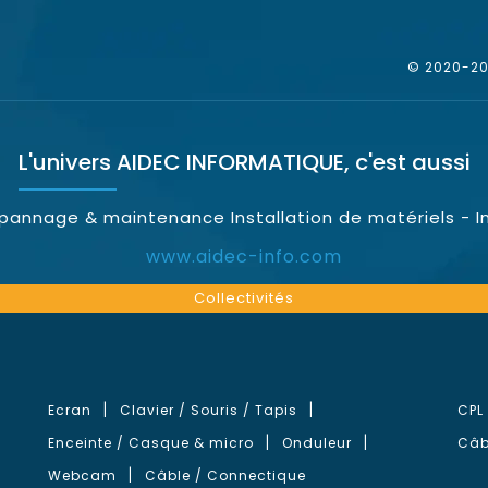
© 2020-202
L'univers
AIDEC INFORMATIQUE
, c'est aussi
épannage & maintenance Installation de matériels - I
www.aidec-info.com
Collectivités
Ecran
Clavier / Souris / Tapis
CPL
Enceinte / Casque & micro
Onduleur
Câb
Webcam
Câble / Connectique