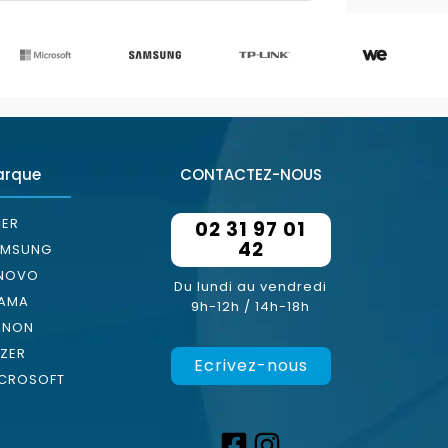
arque
CONTACTEZ-NOUS
ER
02 31 97 01
42
AMSUNG
ENOVO
Du lundi au vendredi
YAMA
9h-12h / 14h-18h
ANON
ZER
Ecrivez-nous
CROSOFT