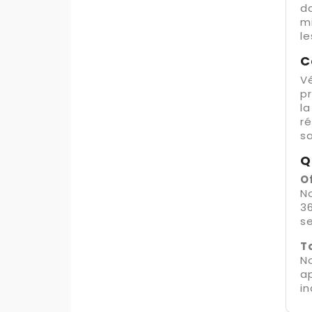
da
mi
le
C
Vé
pr
la
ré
s
Q
O
No
36
se
T
No
ap
in