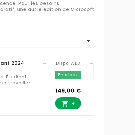
licence. Pour les besoins
oratif, une autre édition de Microsoft

diant 2024
Dispo WEB
En stock
 et Étudiant
ur travailler
Prix
149,00 €

+