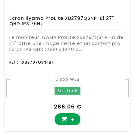
Écran Iiyama ProLite XB2797QSNP-B1 27"
QHD IPS 75Hz
Le moniteur IIYAMA ProLite XB2797QSNP-B1 de
27" offre une image nette et un confort pro.
Écran IPS QHD 2560 x 1440 à...
REF : IIXB2797QSNPB1 |
Dispo WEB
En stock
Prix
288,06 €

+