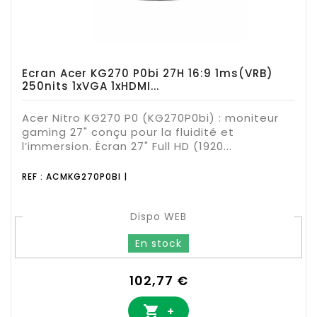
Ecran Acer KG270 P0bi 27H 16:9 1ms(VRB)
250nits 1xVGA 1xHDMI...
Acer Nitro KG270 P0 (KG270P0bi) : moniteur
gaming 27" conçu pour la fluidité et
l’immersion. Écran 27" Full HD (1920...
REF : ACMKG270P0BI |
Dispo WEB
En stock
Prix
102,77 €

+