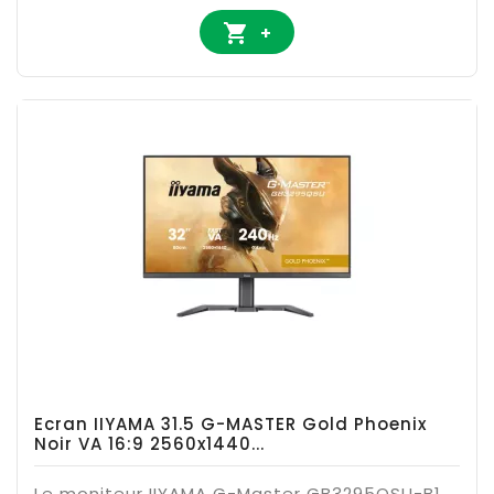

+
Ecran IIYAMA 31.5 G-MASTER Gold Phoenix
Noir VA 16:9 2560x1440...
Le moniteur IIYAMA G-Master GB3295QSU-B1