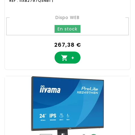
REF : IIXB2797QSNB1 |
Dispo WEB
En stock
Prix
267,38 €

+