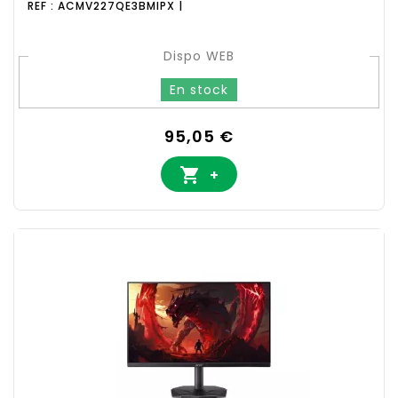
REF : ACMV227QE3BMIPX |
Dispo WEB
En stock
Prix
95,05 €

+