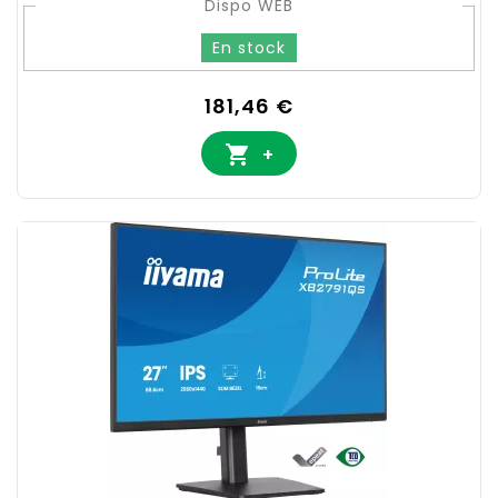
Dispo WEB
En stock
Prix
181,46 €

+