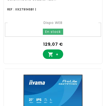
REF : IIX2791HSB1 |
Dispo WEB
En stock
Prix
129,07 €

+