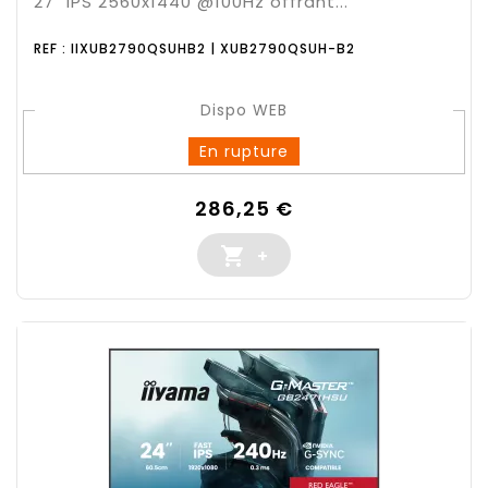
27" IPS 2560x1440 @100Hz offrant...
REF : IIXUB2790QSUHB2 | XUB2790QSUH-B2
Dispo WEB
En rupture
Prix
286,25 €

+