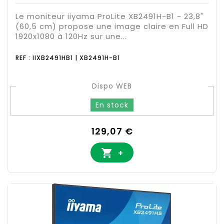
Le moniteur iiyama ProLite XB2491H-B1 - 23,8"
(60,5 cm) propose une image claire en Full HD
1920x1080 à 120Hz sur une...
REF : IIXB2491HB1 | XB2491H-B1
Dispo WEB
En stock
Prix
129,07 €

+