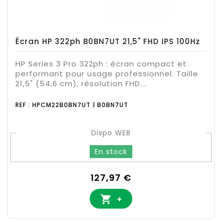
Écran HP 322ph B0BN7UT 21,5" FHD IPS 100Hz
HP Series 3 Pro 322ph : écran compact et
performant pour usage professionnel. Taille
21,5" (54,6 cm), résolution FHD...
REF : HPCM22B0BN7UT | B0BN7UT
Dispo WEB
En stock
Prix
127,97 €

+