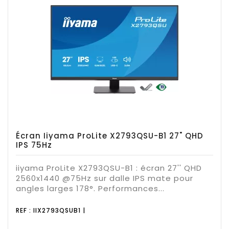
Écran Iiyama ProLite X2793QSU-B1 27" QHD
IPS 75Hz
iiyama ProLite X2793QSU-B1 : écran 27'' QHD
2560x1440 @75Hz sur dalle IPS mate pour
angles larges 178°. Performances...
REF : IIX2793QSUB1 |