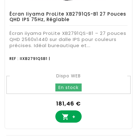
Écran Iiyama ProLite XB2791QS-B1 27 Pouces
QHD IPS 75Hz, Réglable
Écran iiyama ProLite XB2791QS-B1 – 27 pouces
QHD 2560x1440 sur dalle IPS pour couleurs
précises. Idéal bureautique et...
REF : IIXB2791QSB1 |
Dispo WEB
En stock
Prix
181,46 €

+