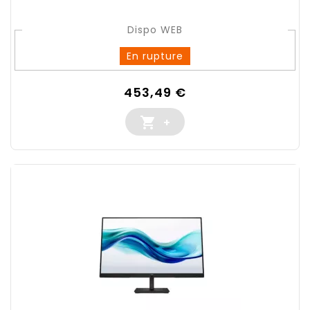
Dispo WEB
En rupture
Prix
453,49 €

+