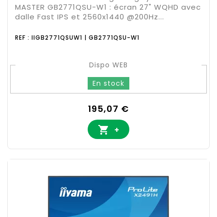
MASTER GB2771QSU-W1 : écran 27" WQHD avec
dalle Fast IPS et 2560x1440 @200Hz...
REF : IIGB2771QSUW1 | GB2771QSU-W1
Dispo WEB
En stock
Prix
195,07 €

+