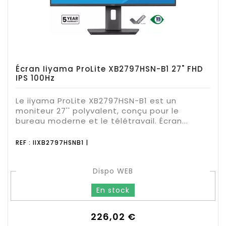
Écran Iiyama ProLite XB2797HSN-B1 27" FHD
IPS 100Hz
Le iiyama ProLite XB2797HSN-B1 est un
moniteur 27'' polyvalent, conçu pour le
bureau moderne et le télétravail. Écran...
REF : IIXB2797HSNB1 |
Dispo WEB
En stock
Prix
226,02 €