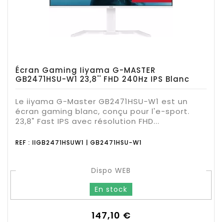
Écran Gaming Iiyama G-MASTER
GB2471HSU-W1 23,8'' FHD 240Hz IPS Blanc
Le iiyama G-Master GB2471HSU-W1 est un
écran gaming blanc, conçu pour l'e-sport.
23,8" Fast IPS avec résolution FHD...
REF : IIGB2471HSUW1 | GB2471HSU-W1
Dispo WEB
En stock
Prix
147,10 €