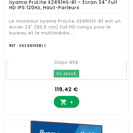
Iiyama ProLite X2491HS-B1 – Écran 24" Full
HD IPS 120Hz, Haut-Parleurs
Le moniteur iiyama ProLite X2491HS-B1 est un
écran 24" (60,5 cm) Full HD conçu pour le
bureau et le multimédia....
REF : IIX2491HSB1 |
Dispo WEB
En stock
Prix
119,42 €

+