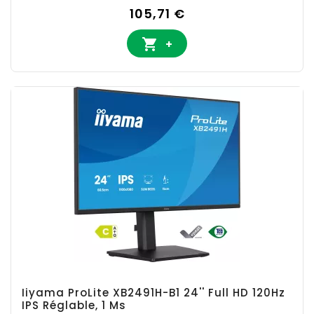
Prix
105,71 €

+
Iiyama ProLite XB2491H-B1 24'' Full HD 120Hz
IPS Réglable, 1 Ms