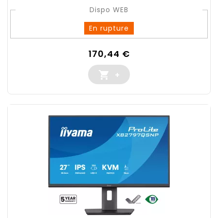
Dispo WEB
En rupture
Prix
170,44 €

+