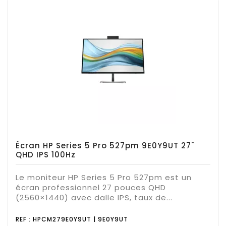
Écran HP Series 5 Pro 527pm 9E0Y9UT 27"
QHD IPS 100Hz
Le moniteur HP Series 5 Pro 527pm est un
écran professionnel 27 pouces QHD
(2560×1440) avec dalle IPS, taux de...
REF : HPCM279E0Y9UT | 9E0Y9UT