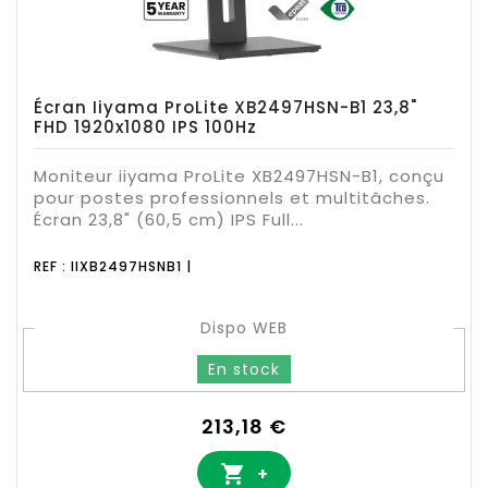
Écran Iiyama ProLite XB2497HSN-B1 23,8"
FHD 1920x1080 IPS 100Hz
Moniteur iiyama ProLite XB2497HSN-B1, conçu
pour postes professionnels et multitâches.
Écran 23,8" (60,5 cm) IPS Full...
REF : IIXB2497HSNB1 |
Dispo WEB
En stock
Prix
213,18 €

+