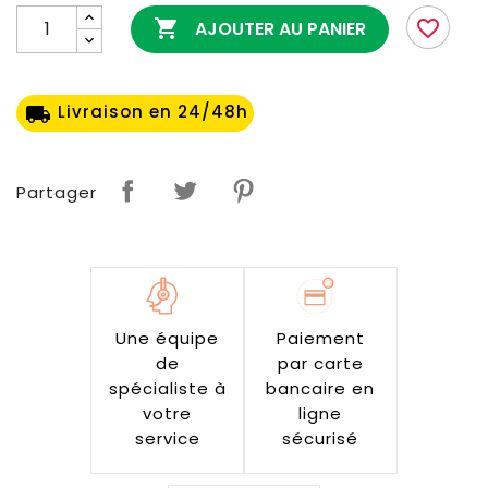

favorite_border
AJOUTER AU PANIER
Livraison en 24/48h
local_shipping
Partager
Une équipe
Paiement
de
par carte
spécialiste à
bancaire en
votre
ligne
service
sécurisé