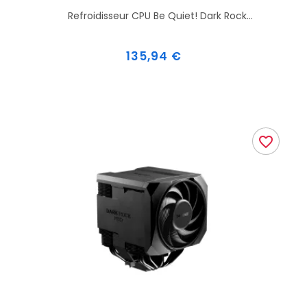
Refroidisseur CPU Be Quiet! Dark Rock...
Prix
135,94 €
favorite_border