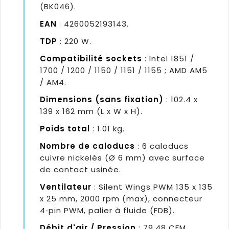
(BK046).
EAN
: 4260052193143.
TDP
: 220 W.
Compatibilité sockets
: Intel 1851 /
1700 / 1200 / 1150 / 1151 / 1155 ; AMD AM5
/ AM4.
Dimensions (sans fixation)
: 102.4 x
139 x 162 mm (L x W x H).
Poids total
: 1.01 kg.
Nombre de caloducs
: 6 caloducs
cuivre nickelés (Ø 6 mm) avec surface
de contact usinée.
Ventilateur
: Silent Wings PWM 135 x 135
x 25 mm, 2000 rpm (max), connecteur
4‑pin PWM, palier à fluide (FDB).
Débit d'air / Pression
: 79.48 CFM