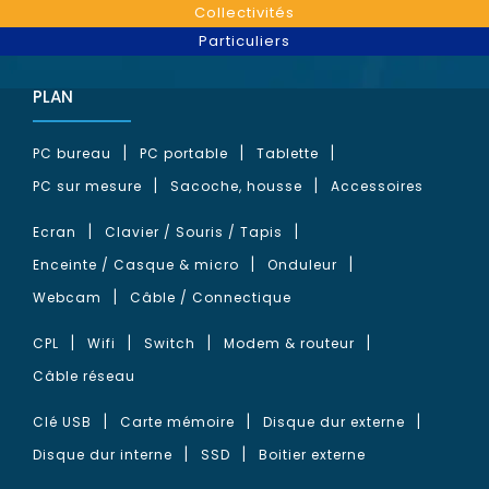
Collectivités
Particuliers
PLAN
PC bureau
PC portable
Tablette
PC sur mesure
Sacoche, housse
Accessoires
Ecran
Clavier / Souris / Tapis
Enceinte / Casque & micro
Onduleur
Webcam
Câble / Connectique
CPL
Wifi
Switch
Modem & routeur
Câble réseau
Clé USB
Carte mémoire
Disque dur externe
Disque dur interne
SSD
Boitier externe