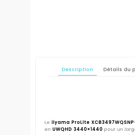
Description
Détails du 
Le
iiyama ProLite XCB3497WQSNP
en
UWQHD 3440×1440
pour un larg