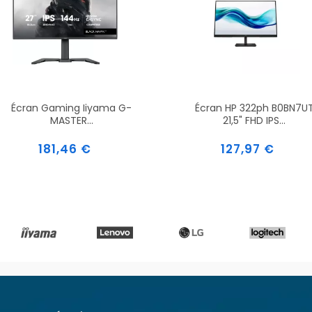
Écran Gaming Iiyama G-
Écran HP 322ph B0BN7U
MASTER...
21,5" FHD IPS...
Prix
Prix
181,46 €
127,97 €