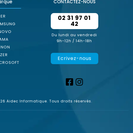
arque
CONTACTEZ-NOUS
ER
02 31 97 01
42
AMSUNG
ENOVO
Du lundi au vendredi
YAMA
9h-12h / 14h-18h
ANON
ZER
Ecrivez-nous
CROSOFT
6 Aidec Informatique. Tous droits réservés.