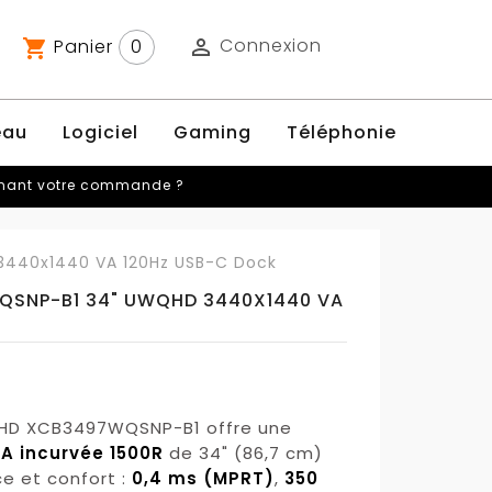
Connexion
Panier
0

shopping_cart
eau
Logiciel
Gaming
Téléphonie
rnant votre commande ?
3440x1440 VA 120Hz USB-C Dock
WQSNP-B1 34" UWQHD 3440X1440 VA
WQHD XCB3497WQSNP-B1 offre une
A incurvée 1500R
de 34" (86,7 cm)
e et confort :
0,4 ms (MPRT)
,
350