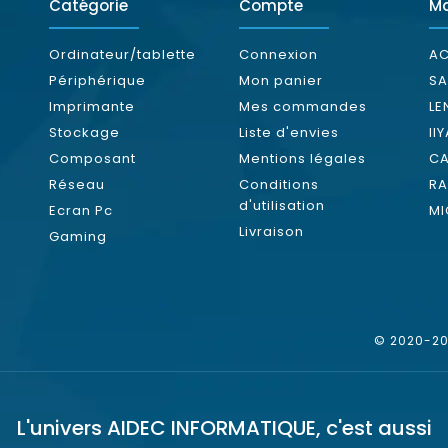
Catégorie
Compte
M
Ordinateur/tablette
Connexion
AC
Périphérique
Mon panier
S
Imprimante
Mes commandes
L
Stockage
Liste d'envies
II
Composant
Mentions légales
C
Réseau
Conditions
RA
d'utilisation
Ecran Pc
MI
Livraison
Gaming
© 2020-202
L'univers
AIDEC INFORMATIQUE
, c'est aussi