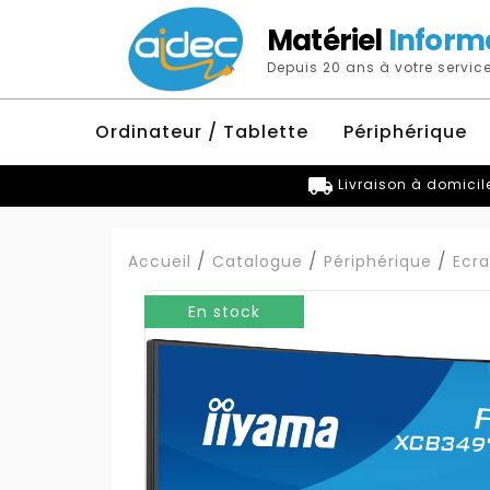
Matériel
Inform
Depuis 20 ans à votre service
Ordinateur / Tablette
Périphérique
local_shipping
Livraison à domicil
Accueil
Catalogue
Périphérique
Ecr
En stock