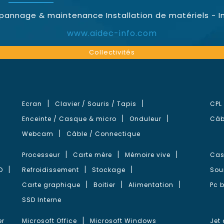
épannage & maintenance Installation de matériels - I
www.aidec-info.com
Collectivités
Ecran
Clavier / Souris / Tapis
CPL
Enceinte / Casque & micro
Onduleur
Câb
Webcam
Câble / Connectique
Processeur
Carte mère
Mémoire vive
Cas
D
Refroidissement
Stockage
Sou
Carte graphique
Boitier
Alimentation
Pc 
SSD Interne
er
Microsoft Office
Microsoft Windows
Jet 