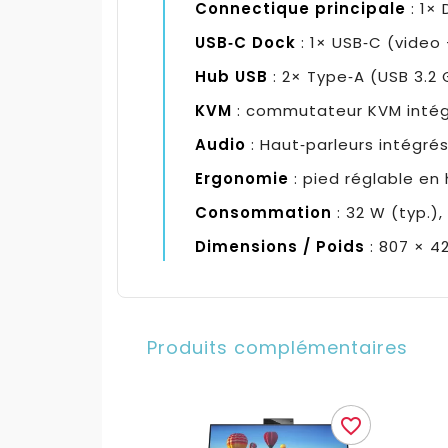
Connectique principale
: 1× 
USB‑C Dock
: 1× USB‑C (video
Hub USB
: 2× Type‑A (USB 3.2 
KVM
: commutateur KVM intégré
Audio
: Haut‑parleurs intégr
Ergonomie
: pied réglable en
Consommation
: 32 W (typ.),
Dimensions / Poids
: 807 × 4
Produits complémentaires
favorite_border