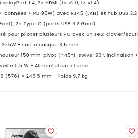
DisplayPort 1.4, 2× HDMI (1× v2.0, 1× v1.4)
 + données + PD 95W) avec RJ45 (LAN) et hub USB 3.2
Gen1), 2× Type‑C (ports USB 3.2 Gen1)
 pour piloter plusieurs PC avec un seul clavier/sour
és 2×5W - sortie casque 3,5 mm
 hauteur 150 mm, pivot (±45°), swivel 90°, inclinaison
 veille 0,5 W - Alimentation interne
26 (576) × 245,5 mm - Poids 9,7 kg
favorite_border
favorite_border