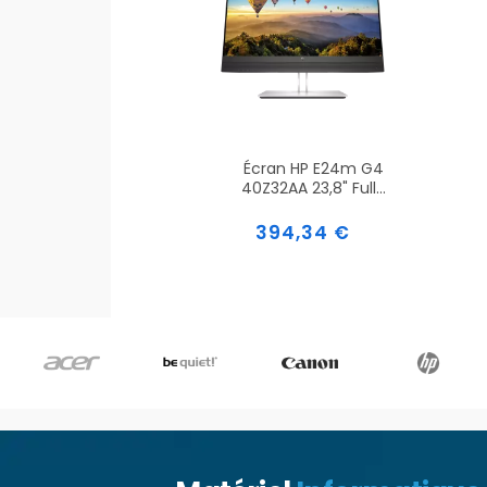
Écran HP E24m G4
40Z32AA 23,8" Full...
Prix
394,34 €