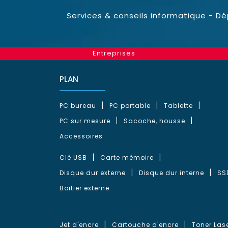
Services & conseils informatique - D
Entreprises
PLAN
PC bureau
PC portable
Tablette
PC sur mesure
Sacoche, housse
Accessoires
Clé USB
Carte mémoire
Disque dur externe
Disque dur interne
SS
Boitier externe
Jet d'encre
Cartouche d'encre
Toner Las