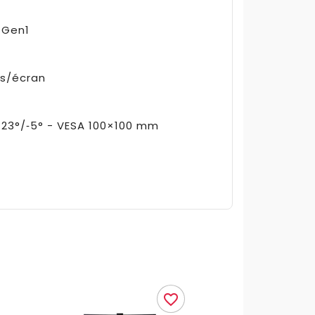
 Gen1
is/écran
 +23°/‑5° - VESA 100×100 mm
favorite_border