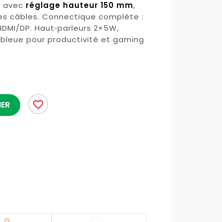
o avec
réglage hauteur 150 mm
,
des câbles. Connectique complète :
 HDMI/DP. Haut‑parleurs 2×5W,
e bleue pour productivité et gaming
favorite_border
IER