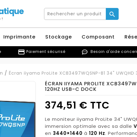
atique

 !
Imprimante
Stockage
Composant
Rés
credit_card
e
Paiement sécurisé
Besoin d'aide conce
an
Écran iiyama ProLite XCB3497WQSNP-B1 34" UWQHD 
ÉCRAN IIYAMA PROLITE XCB3497
120HZ USB-C DOCK
374,51 € TTC
Le moniteur iiyama ProLite 34" U
immersion optimale avec sa dalle
V
en
3440×1440
à
120 Hz
. Performanc