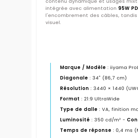
contenu dynamique et usages mixtes
intégrée avec alimentation
95W P
l'encombrement des câbles, tandis q
visuel.
Marque / Modèle
: iiyama Pr
Diagonale
: 34" (86,7 cm)
Résolution
: 3440 × 1440 (UW
Format
: 21:9 UltraWide
Type de dalle
: VA, finition 
Luminosité
: 350 cd/m² -
Con
Temps de réponse
: 0,4 ms 