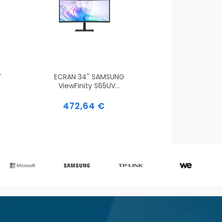
T
ECRAN 34'' SAMSUNG
ViewFinity S65UV...
Prix
472,64 €