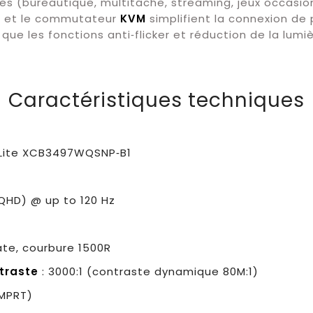
 (bureautique, multitâche, streaming, jeux occasion
D
et le commutateur
KVM
simplifient la connexion de 
ue les fonctions anti‑flicker et réduction de la lumi
Caractéristiques techniques
oLite XCB3497WQSNP‑B1
QHD) @ up to 120 Hz
mate, courbure 1500R
traste
: 3000:1 (contraste dynamique 80M:1)
(MPRT)