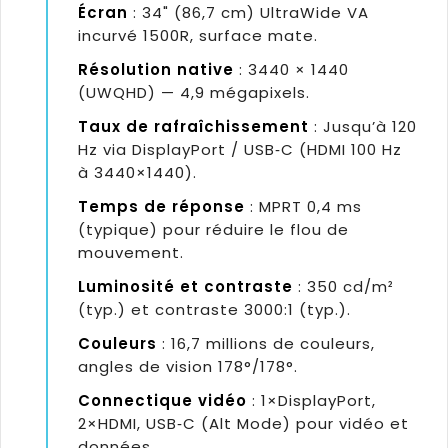
Écran
: 34" (86,7 cm) UltraWide VA
incurvé 1500R, surface mate.
Résolution native
: 3440 × 1440
(UWQHD) — 4,9 mégapixels.
Taux de rafraîchissement
: Jusqu’à 120
Hz via DisplayPort / USB‑C (HDMI 100 Hz
à 3440×1440).
Temps de réponse
: MPRT 0,4 ms
(typique) pour réduire le flou de
mouvement.
Luminosité et contraste
: 350 cd/m²
(typ.) et contraste 3000:1 (typ.).
Couleurs
: 16,7 millions de couleurs,
angles de vision 178°/178°.
Connectique vidéo
: 1×DisplayPort,
2×HDMI, USB‑C (Alt Mode) pour vidéo et
données.