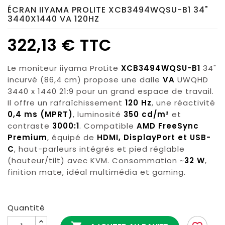
ÉCRAN IIYAMA PROLITE XCB3494WQSU-B1 34"
3440X1440 VA 120HZ
322,13 € TTC
Le moniteur iiyama ProLite
XCB3494WQSU-B1
34"
incurvé (86,4 cm) propose une dalle
VA
UWQHD
3440 x 1440 21:9 pour un grand espace de travail.
Il offre un rafraîchissement
120 Hz
, une réactivité
0,4 ms (MPRT)
, luminosité
350 cd/m²
et
contraste
3000:1
. Compatible
AMD FreeSync
Premium
, équipé de
HDMI, DisplayPort et USB-
C
, haut-parleurs intégrés et pied réglable
(hauteur/tilt) avec KVM. Consommation ~
32 W
,
finition mate, idéal multimédia et gaming.
Quantité