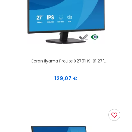
Écran Iiyama ProLite X2791HS-B1 27"...
Prix
129,07 €
favorite_border