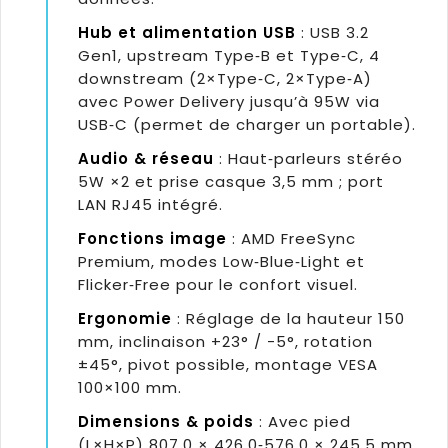
Hub et alimentation USB
: USB 3.2
Gen1, upstream Type‑B et Type‑C, 4
downstream (2×Type‑C, 2×Type‑A)
avec Power Delivery jusqu’à 95W via
USB‑C (permet de charger un portable).
Audio & réseau
: Haut‑parleurs stéréo
5W ×2 et prise casque 3,5 mm ; port
LAN RJ45 intégré.
Fonctions image
: AMD FreeSync
Premium, modes Low‑Blue‑Light et
Flicker‑Free pour le confort visuel.
Ergonomie
: Réglage de la hauteur 150
mm, inclinaison +23° / -5°, rotation
±45°, pivot possible, montage VESA
100×100 mm.
Dimensions & poids
: Avec pied
(L×H×P) 807.0 × 426.0‑576.0 × 245.5 mm,