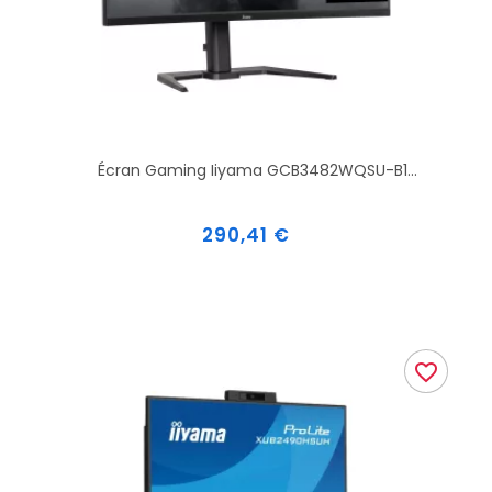
Écran Gaming Iiyama GCB3482WQSU-B1...
Prix
290,41 €
favorite_border