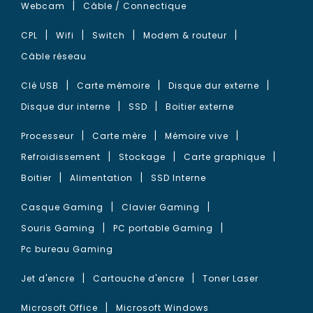
Webcam
Câble / Connectique
CPL
Wifi
Switch
Modem & routeur
Câble réseau
Clé USB
Carte mémoire
Disque dur externe
Disque dur interne
SSD
Boitier externe
Processeur
Carte mère
Mémoire vive
Refroidissement
Stockage
Carte graphique
Boitier
Alimentation
SSD Interne
Casque Gaming
Clavier Gaming
Souris Gaming
PC portable Gaming
Pc bureau Gaming
Jet d'encre
Cartouche d'encre
Toner Laser
Microsoft Office
Microsoft Windows