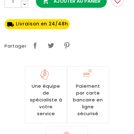

favorite_border
AJOUTER AU PANIER
Livraison en 24/48h
local_shipping
Partager
Une équipe
Paiement
de
par carte
spécialiste à
bancaire en
votre
ligne
service
sécurisé