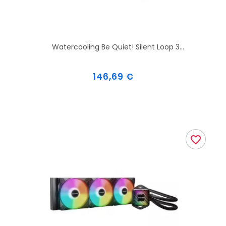
Watercooling Be Quiet! Silent Loop 3...
Prix
146,69 €
favorite_border