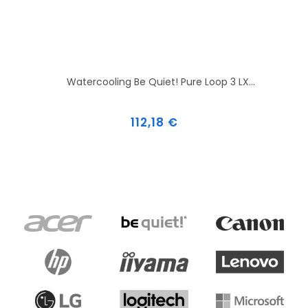
Watercooling Be Quiet! Pure Loop 3 LX...
Prix
112,18 €