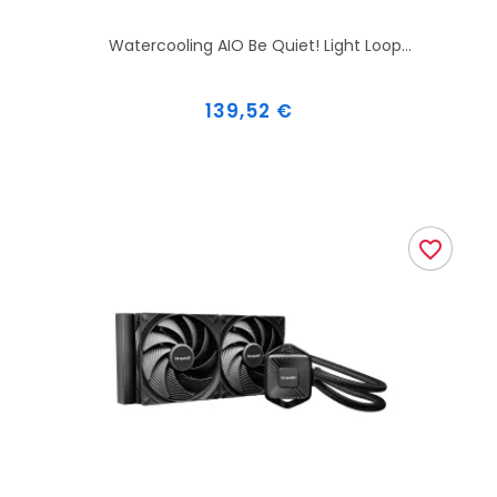
Watercooling AIO Be Quiet! Light Loop...
Prix
139,52 €
favorite_border