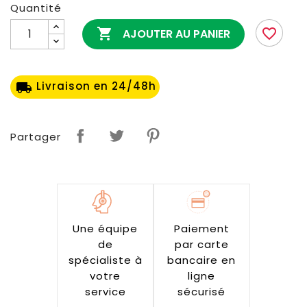
Quantité

favorite_border
AJOUTER AU PANIER
Livraison en 24/48h
local_shipping
Partager
Une équipe
Paiement
de
par carte
spécialiste à
bancaire en
votre
ligne
service
sécurisé