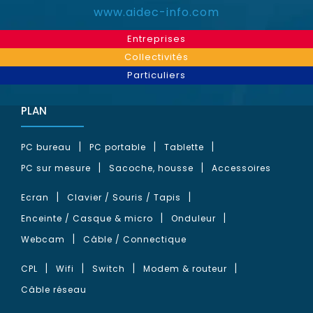
www.aidec-info.com
Entreprises
Collectivités
Particuliers
PLAN
PC bureau
PC portable
Tablette
PC sur mesure
Sacoche, housse
Accessoires
Ecran
Clavier / Souris / Tapis
Enceinte / Casque & micro
Onduleur
Webcam
Câble / Connectique
CPL
Wifi
Switch
Modem & routeur
Câble réseau