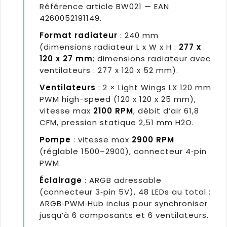
Référence article BW021 — EAN
4260052191149.
Format radiateur
: 240 mm
(dimensions radiateur L x W x H :
277 x
120 x 27 mm
; dimensions radiateur avec
ventilateurs : 277 x 120 x 52 mm).
Ventilateurs
: 2 × Light Wings LX 120 mm
PWM high-speed (120 x 120 x 25 mm),
vitesse max
2100 RPM
, débit d’air 61,8
CFM, pression statique 2,51 mm H2O.
Pompe
: vitesse max
2900 RPM
(réglable 1500–2900), connecteur 4‑pin
PWM.
Éclairage
: ARGB adressable
(connecteur 3‑pin 5V), 48 LEDs au total ;
ARGB‑PWM‑Hub inclus pour synchroniser
jusqu’à 6 composants et 6 ventilateurs.