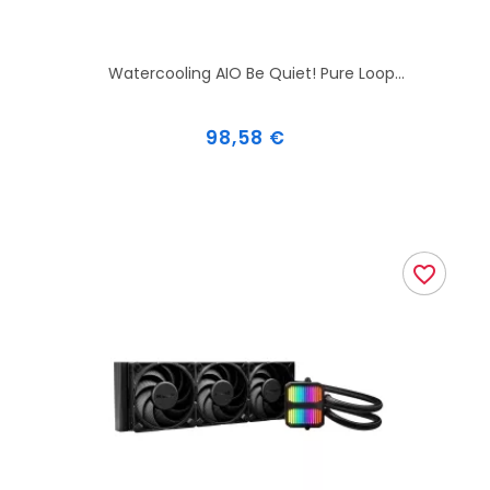
Watercooling AIO Be Quiet! Pure Loop...
Prix
98,58 €
favorite_border