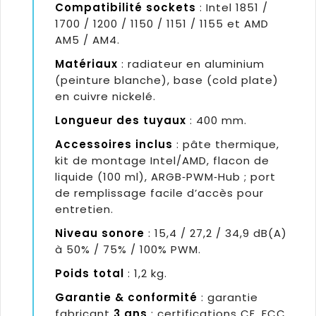
Compatibilité sockets
: Intel 1851 /
1700 / 1200 / 1150 / 1151 / 1155 et AMD
AM5 / AM4.
Matériaux
: radiateur en aluminium
(peinture blanche), base (cold plate)
en cuivre nickelé.
Longueur des tuyaux
: 400 mm.
Accessoires inclus
: pâte thermique,
kit de montage Intel/AMD, flacon de
liquide (100 ml), ARGB‑PWM‑Hub ; port
de remplissage facile d’accès pour
entretien.
Niveau sonore
: 15,4 / 27,2 / 34,9 dB(A)
à 50% / 75% / 100% PWM.
Poids total
: 1,2 kg.
Garantie & conformité
: garantie
fabricant
3 ans
; certifications CE, FCC,