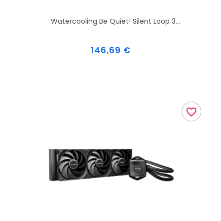
Watercooling Be Quiet! Silent Loop 3...
Prix
146,69 €
favorite_border