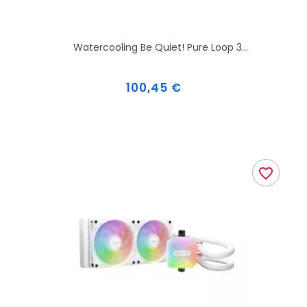
Watercooling Be Quiet! Pure Loop 3...
Prix
100,45 €
favorite_border