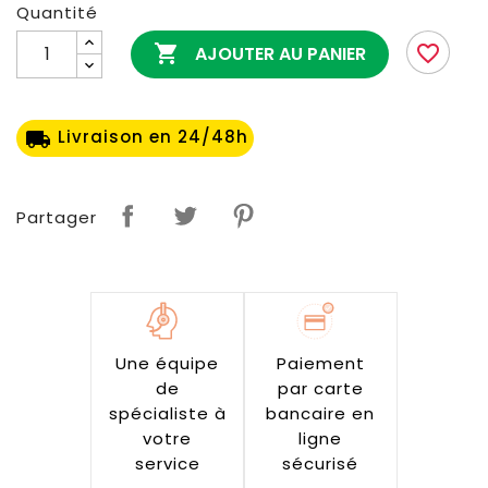
Quantité

favorite_border
AJOUTER AU PANIER
Livraison en 24/48h
local_shipping
Partager
Une équipe
Paiement
de
par carte
spécialiste à
bancaire en
votre
ligne
service
sécurisé