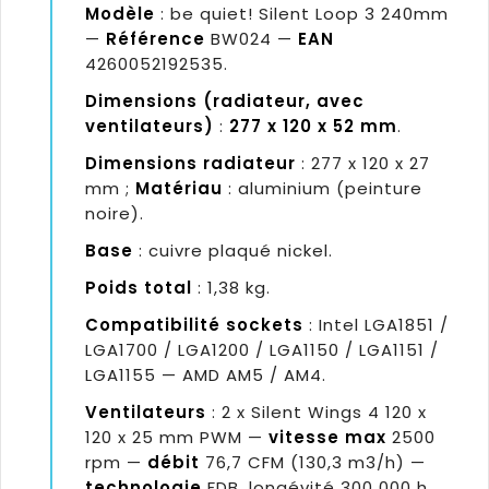
Modèle
: be quiet! Silent Loop 3 240mm
—
Référence
BW024 —
EAN
4260052192535.
Dimensions (radiateur, avec
ventilateurs)
:
277 x 120 x 52 mm
.
Dimensions radiateur
: 277 x 120 x 27
mm ;
Matériau
: aluminium (peinture
noire).
Base
: cuivre plaqué nickel.
Poids total
: 1,38 kg.
Compatibilité sockets
: Intel LGA1851 /
LGA1700 / LGA1200 / LGA1150 / LGA1151 /
LGA1155 — AMD AM5 / AM4.
Ventilateurs
: 2 x Silent Wings 4 120 x
120 x 25 mm PWM —
vitesse max
2500
rpm —
débit
76,7 CFM (130,3 m3/h) —
technologie
FDB, longévité 300 000 h.