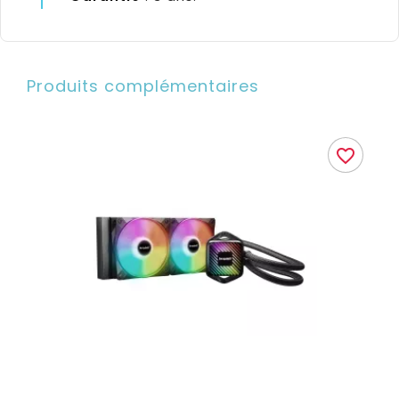
Produits complémentaires
favorite_border