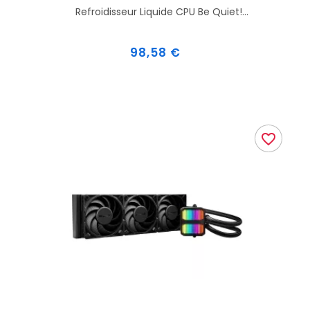
Refroidisseur Liquide CPU Be Quiet!...
Prix
98,58 €
favorite_border