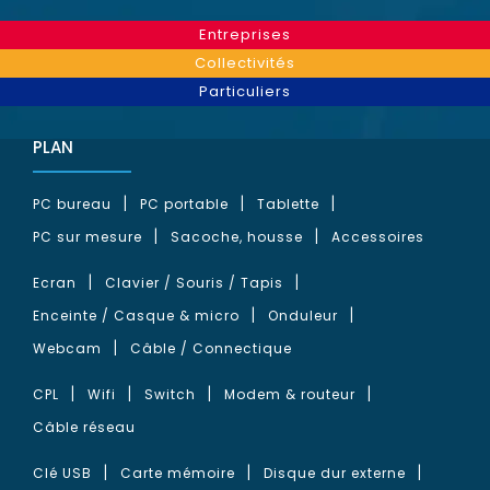
Entreprises
Collectivités
Particuliers
PLAN
PC bureau
PC portable
Tablette
PC sur mesure
Sacoche, housse
Accessoires
Ecran
Clavier / Souris / Tapis
Enceinte / Casque & micro
Onduleur
Webcam
Câble / Connectique
CPL
Wifi
Switch
Modem & routeur
Câble réseau
Clé USB
Carte mémoire
Disque dur externe