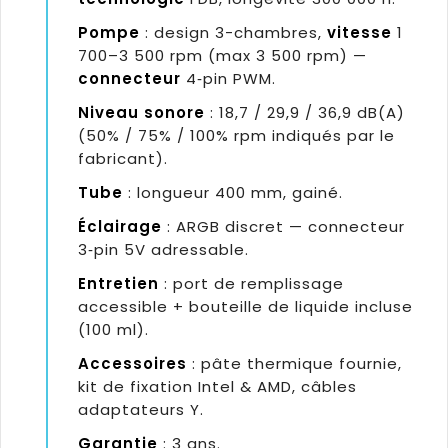
Pompe
: design 3-chambres,
vitesse
1
700–3 500 rpm (max 3 500 rpm) —
connecteur
4‑pin PWM.
Niveau sonore
: 18,7 / 29,9 / 36,9 dB(A)
(50% / 75% / 100% rpm indiqués par le
fabricant).
Tube
: longueur 400 mm, gainé.
Éclairage
: ARGB discret — connecteur
3‑pin 5V adressable.
Entretien
: port de remplissage
accessible + bouteille de liquide incluse
(100 ml).
Accessoires
: pâte thermique fournie,
kit de fixation Intel & AMD, câbles
adaptateurs Y.
Garantie
: 3 ans.