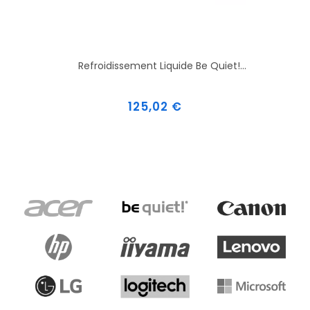
Refroidissement Liquide Be Quiet!...
Prix
125,02 €