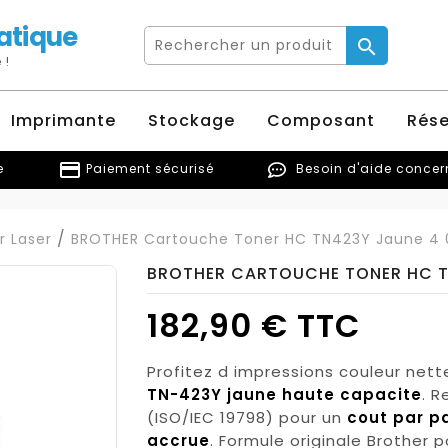
atique

 !
Imprimante
Stockage
Composant
Rés
credit_card
e
Paiement sécurisé
Besoin d'aide conce
r Laser
BROTHER Cartouche Toner HC TN423Y Jaune 4 
BROTHER CARTOUCHE TONER HC T
182,90 € TTC
Profitez d impressions couleur nett
TN-423Y
jaune haute capacite
. 
(ISO/IEC 19798) pour un
cout par p
accrue
. Formule originale Brother 