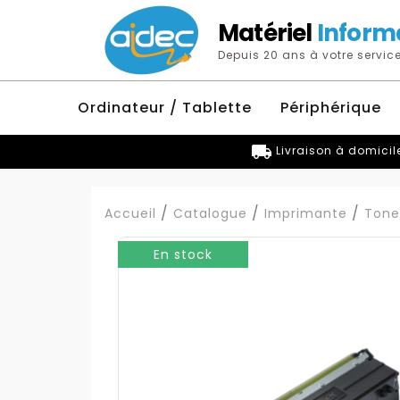
Matériel
Inform
Depuis 20 ans à votre service
Ordinateur / Tablette
Périphérique
local_shipping
Livraison à domicil
Accueil
Catalogue
Imprimante
Tone
En stock