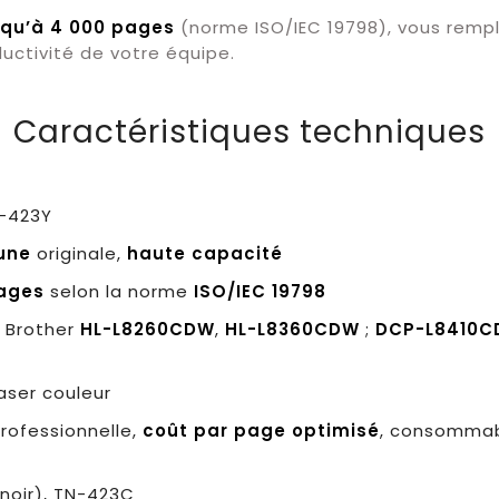
squ’à 4 000 pages
(norme ISO/IEC 19798), vous remp
ctivité de votre équipe.
Caractéristiques techniques
N-423Y
une
originale,
haute capacité
ages
selon la norme
ISO/IEC 19798
 Brother
HL-L8260CDW
,
HL-L8360CDW
;
DCP-L8410
laser couleur
professionnelle,
coût par page optimisé
, consommabl
noir), TN-423C