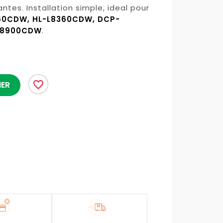
es. Installation simple, ideal pour
60CDW, HL-L8360CDW, DCP-
L8900CDW
.
favorite_border
IER