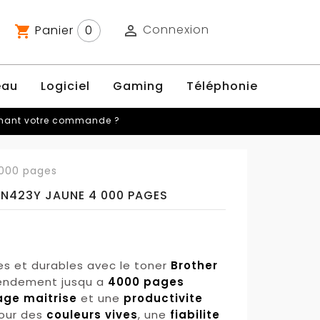
Connexion
Panier
0

shopping_cart
eau
Logiciel
Gaming
Téléphonie
rnant votre commande ?
000 pages
N423Y JAUNE 4 000 PAGES
es et durables avec le toner
Brother
Rendement jusqu a
4000 pages
age maitrise
et une
productivite
pour des
couleurs vives
, une
fiabilite