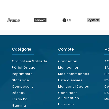
Catégorie
Compte
M
Ordinateur/tablette
Connexion
AC
Périphérique
Mon panier
S
Imprimante
Mes commandes
L
Stockage
Liste d'envies
II
Composant
Mentions légales
C
Réseau
Conditions
RA
d'utilisation
Ecran Pc
MI
Livraison
Gaming