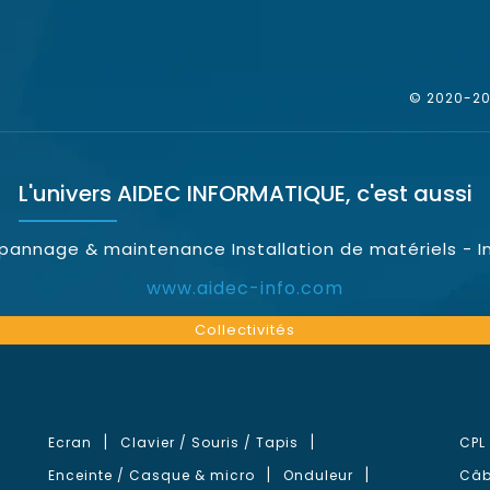
© 2020-202
L'univers
AIDEC INFORMATIQUE
, c'est aussi
épannage & maintenance Installation de matériels - I
www.aidec-info.com
Collectivités
Ecran
Clavier / Souris / Tapis
CPL
Enceinte / Casque & micro
Onduleur
Câb