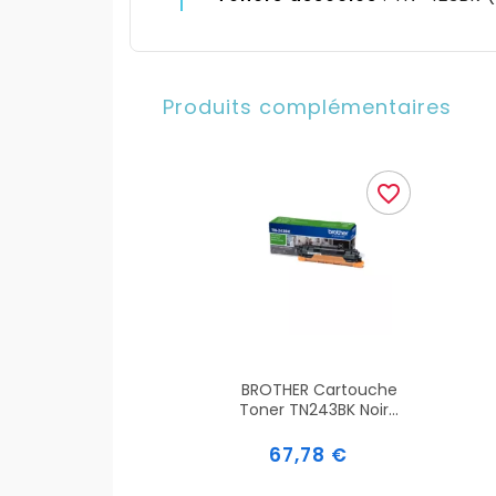
Produits complémentaires
favorite_border
BROTHER Cartouche
Toner TN243BK Noir...
Prix
67,78 €