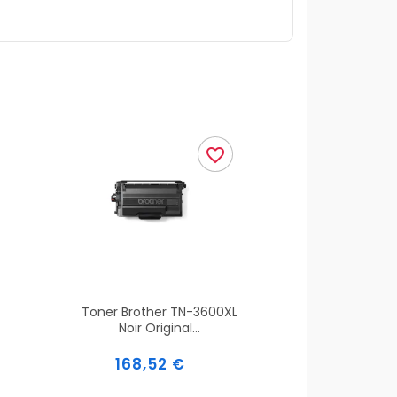
favorite_border
Toner Brother TN-3600XL
Noir Original...
Prix
168,52 €