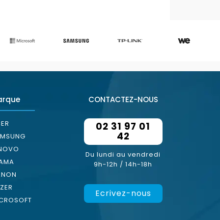
arque
CONTACTEZ-NOUS
ER
02 31 97 01
42
AMSUNG
ENOVO
Du lundi au vendredi
YAMA
9h-12h / 14h-18h
ANON
ZER
Ecrivez-nous
CROSOFT