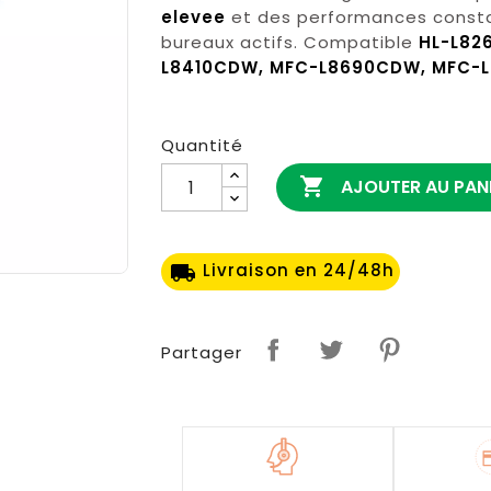
elevee
et des performances constant
bureaux actifs. Compatible
HL-L82
L8410CDW, MFC-L8690CDW, MFC-
Quantité

AJOUTER AU PAN
Livraison en 24/48h
local_shipping
Partager