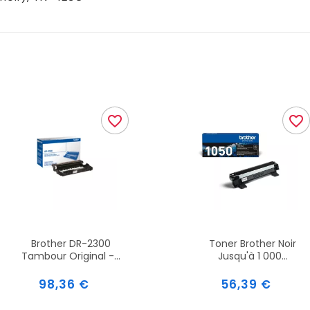
favorite_border
favorite_border
Brother DR-2300
Toner Brother Noir
Tambour Original -...
Jusqu'à 1 000...
Prix
Prix
98,36 €
56,39 €