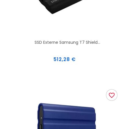
SSD Externe Samsung T7 Shield...
Prix
512,28 €
favorite_border