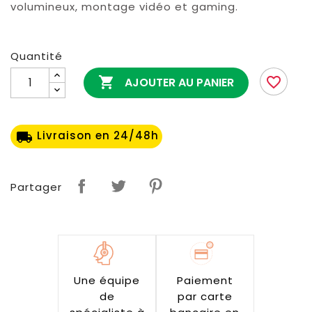
volumineux, montage vidéo et gaming.
Quantité

favorite_border
AJOUTER AU PANIER
Livraison en 24/48h
local_shipping
Partager
Une équipe
Paiement
de
par carte