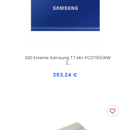
SSD Externe Samsung T7 MU-PC2T0H/WW
2...
Prix
363,24 €
favorite_border