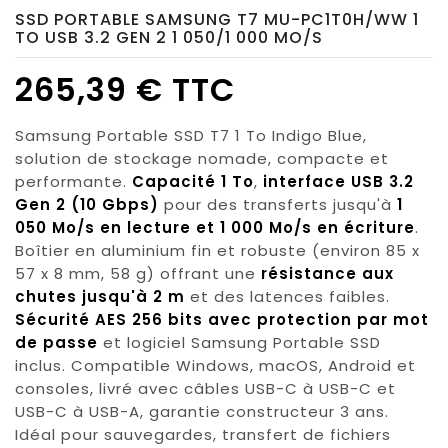
SSD PORTABLE SAMSUNG T7 MU-PC1T0H/WW 1
TO USB 3.2 GEN 2 1 050/1 000 MO/S
265,39 € TTC
Samsung Portable SSD T7 1 To Indigo Blue,
solution de stockage nomade, compacte et
performante.
Capacité 1 To
,
interface USB 3.2
Gen 2 (10 Gbps)
pour des transferts jusqu'à
1
050 Mo/s en lecture et 1 000 Mo/s en écriture
.
Boîtier en aluminium fin et robuste (environ 85 x
57 x 8 mm, 58 g) offrant une
résistance aux
chutes jusqu'à 2 m
et des latences faibles.
Sécurité AES 256 bits avec protection par mot
de passe
et logiciel Samsung Portable SSD
inclus. Compatible Windows, macOS, Android et
consoles, livré avec câbles USB-C à USB-C et
USB-C à USB-A, garantie constructeur 3 ans.
Idéal pour sauvegardes, transfert de fichiers