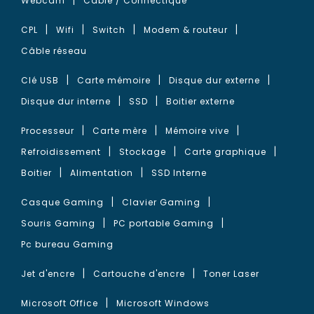
Webcam
Câble / Connectique
CPL
Wifi
Switch
Modem & routeur
Câble réseau
Clé USB
Carte mémoire
Disque dur externe
Disque dur interne
SSD
Boitier externe
Processeur
Carte mère
Mémoire vive
Refroidissement
Stockage
Carte graphique
Boitier
Alimentation
SSD Interne
Casque Gaming
Clavier Gaming
Souris Gaming
PC portable Gaming
Pc bureau Gaming
Jet d'encre
Cartouche d'encre
Toner Laser
Microsoft Office
Microsoft Windows