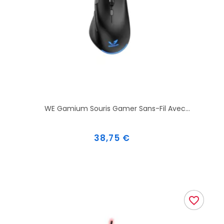
WE Gamium Souris Gamer Sans-Fil Avec...
Prix
38,75 €
favorite_border