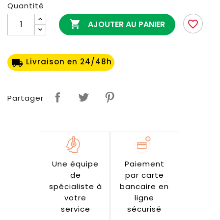
Quantité

favorite_border
AJOUTER AU PANIER
Livraison en 24/48h
local_shipping
Partager
Une équipe
Paiement
de
par carte
spécialiste à
bancaire en
votre
ligne
service
sécurisé