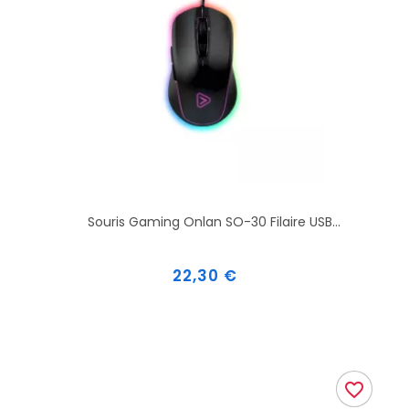
Souris Gaming Onlan SO-30 Filaire USB...
Prix
22,30 €
favorite_border