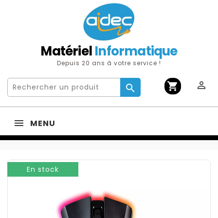
Matériel
Informatique
Depuis 20 ans à votre service !

shopping_cart

MENU
En stock