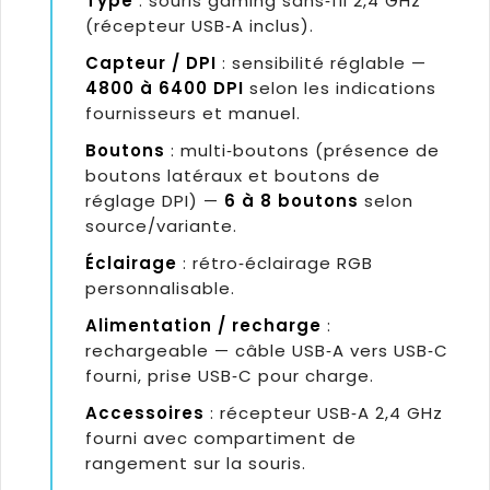
Type
: souris gaming sans‑fil 2,4 GHz
(récepteur USB‑A inclus).
Capteur / DPI
: sensibilité réglable —
4800 à 6400 DPI
selon les indications
fournisseurs et manuel.
Boutons
: multi‑boutons (présence de
boutons latéraux et boutons de
réglage DPI) —
6 à 8 boutons
selon
source/variante.
Éclairage
: rétro‑éclairage RGB
personnalisable.
Alimentation / recharge
:
rechargeable — câble USB‑A vers USB‑C
fourni, prise USB‑C pour charge.
Accessoires
: récepteur USB‑A 2,4 GHz
fourni avec compartiment de
rangement sur la souris.