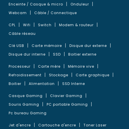
Enceinte / Casque & micro
Onduleur
Webcam
Câble / Connectique
CPL
Wifi
Switch
Modem & routeur
Câble réseau
Clé USB
Carte mémoire
Disque dur externe
Disque dur interne
SSD
Boitier externe
Processeur
Carte mère
Mémoire vive
Refroidissement
Stockage
Carte graphique
Boitier
Alimentation
SSD Interne
Casque Gaming
Clavier Gaming
Souris Gaming
PC portable Gaming
Pc bureau Gaming
Jet d'encre
Cartouche d'encre
Toner Laser