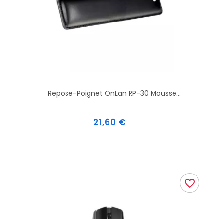
Repose-Poignet OnLan RP-30 Mousse...
Prix
21,60 €
favorite_border