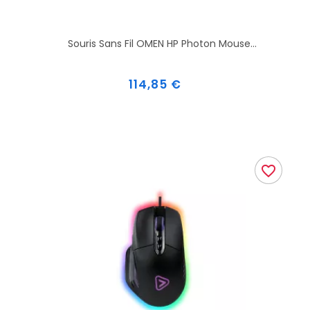
Souris Sans Fil OMEN HP Photon Mouse...
Prix
114,85 €
favorite_border