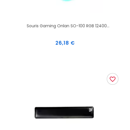
Souris Gaming Onlan SO-100 RGB 12400...
Prix
26,18 €
favorite_border