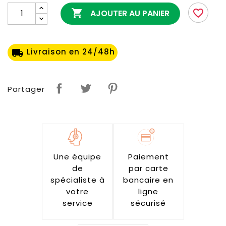

favorite_border
AJOUTER AU PANIER
Livraison en 24/48h
local_shipping
Partager
Une équipe
Paiement
de
par carte
spécialiste à
bancaire en
votre
ligne
service
sécurisé