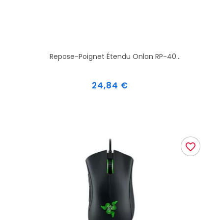
Repose-Poignet Étendu Onlan RP-40...
Prix
24,84 €
favorite_border