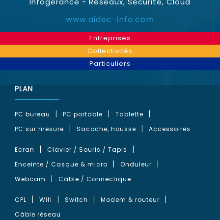
Infogérance - Réseaux, Sécurité, Cloud
www.aidec-info.com
Entreprises
Collectivités
Particuliers
PLAN
PC bureau
PC portable
Tablette
PC sur mesure
Sacoche, housse
Accessoires
Ecran
Clavier / Souris / Tapis
Enceinte / Casque & micro
Onduleur
Webcam
Câble / Connectique
CPL
Wifi
Switch
Modem & routeur
Câble réseau