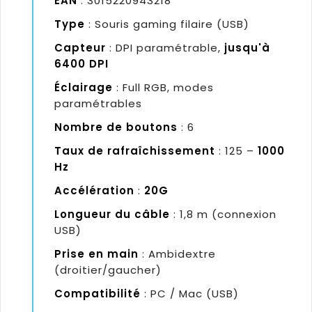
EAN
: 3015220943218
Type
: Souris gaming filaire (USB)
Capteur
: DPI paramétrable,
jusqu'à
6400 DPI
Éclairage
: Full RGB, modes
paramétrables
Nombre de boutons
: 6
Taux de rafraîchissement
: 125 –
1000
Hz
Accélération
:
20G
Longueur du câble
: 1,8 m (connexion
USB)
Prise en main
: Ambidextre
(droitier/gaucher)
Compatibilité
: PC / Mac (USB)