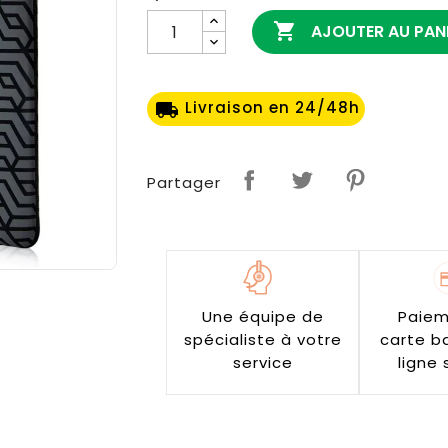

AJOUTER AU PAN
Livraison en 24/48h
local_shipping
Partager
Une équipe de
Paiem
spécialiste à votre
carte b
service
ligne 