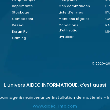
Imprimante
Mes commandes
L
Stockage
Liste d'envies
II
Composant
Mentions légales
C
Réseau
Conditions
RA
d'utilisation
Ecran Pc
MI
Livraison
Gaming
© 2020-202
L'univers
AIDEC INFORMATIQUE
, c'est aussi
épannage & maintenance Installation de matériels - I
www.aidec-info.com