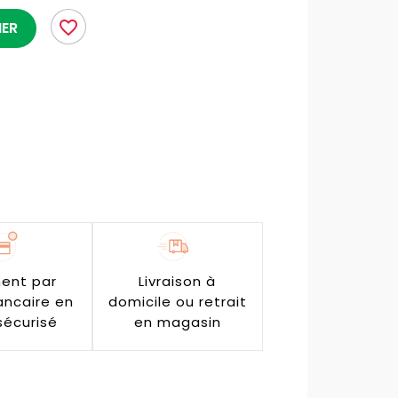
favorite_border
IER
ent par
Livraison à
ancaire en
domicile ou retrait
sécurisé
en magasin