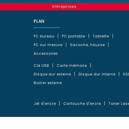
Entreprises
PLAN
PC bureau
PC portable
Tablette
PC sur mesure
Sacoche, housse
Accessoires
Clé USB
Carte mémoire
Disque dur externe
Disque dur interne
SS
Boitier externe
Jet d'encre
Cartouche d'encre
Toner Las