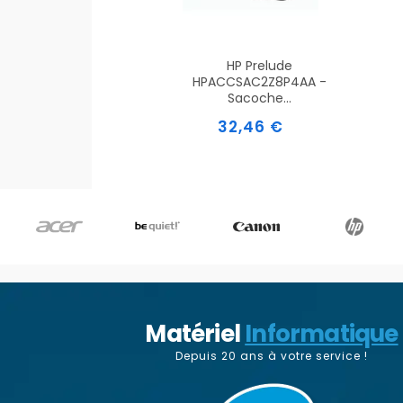
HP Prelude
HPACCSAC2Z8P4AA -
Sacoche...
Prix
32,46 €
Matériel
Informatique
Depuis 20 ans à votre service !