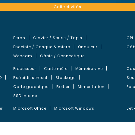
Collectivités
Ecran
Clavier / Souris / Tapis
CPL
Enceinte / Casque & micro
Onduleur
Câb
Webcam
Câble / Connectique
Processeur
Carte mère
Mémoire vive
Cas
D
Refroidissement
Stockage
Sou
Carte graphique
Boitier
Alimentation
Pc 
SSD Interne
er
Microsoft Office
Microsoft Windows
Jet 