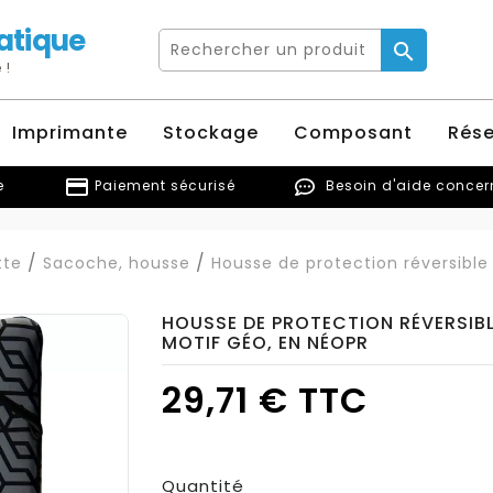
atique

 !
Imprimante
Stockage
Composant
Rés
credit_card
e
Paiement sécurisé
Besoin d'aide conce
tte
Sacoche, housse
Housse de protection réversible 
HOUSSE DE PROTECTION RÉVERSIBL
MOTIF GÉO, EN NÉOPR
29,71 € TTC
Quantité