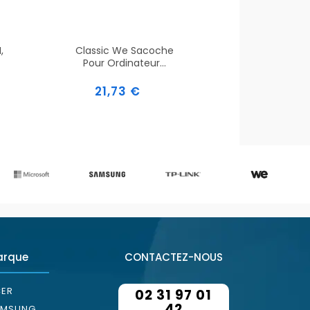
,
Classic We Sacoche
Pour Ordinateur...
Prix
21,73 €
arque
CONTACTEZ-NOUS
ER
02 31 97 01
42
AMSUNG