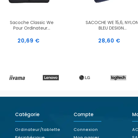
Sacoche Classic We
SACOCHE WE 15,6, NYLON
Pour Ordinateur...
BLEU DESIGN...
Prix
Prix
20,69 €
28,60 €
Catégorie
Compte
M
Ordinateur/tablette
Connexion
AC
Périphérique
Mon panier
S