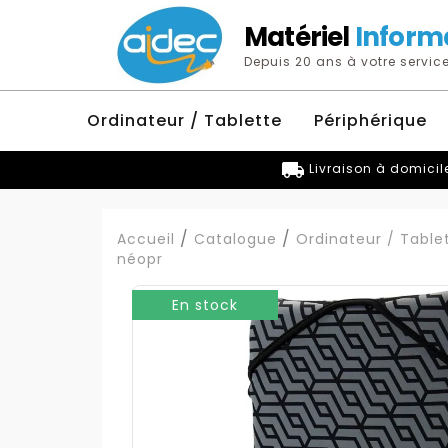
Matériel
Inform
Depuis 20 ans à votre service
Ordinateur / Tablette
Périphérique
local_shipping
Livraison à domicil
Accueil
Catalogue
Ordinateur / Table
néopr
En stock