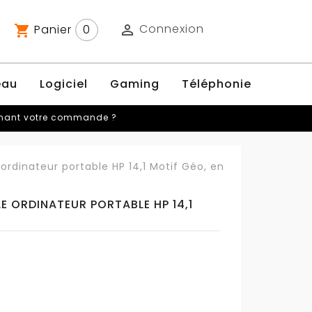
Connexion
Panier
0

shopping_cart
eau
Logiciel
Gaming
Téléphonie
rnant votre commande ?
ordinateur portable HP 14,1 Motif Géo, en
E ORDINATEUR PORTABLE HP 14,1