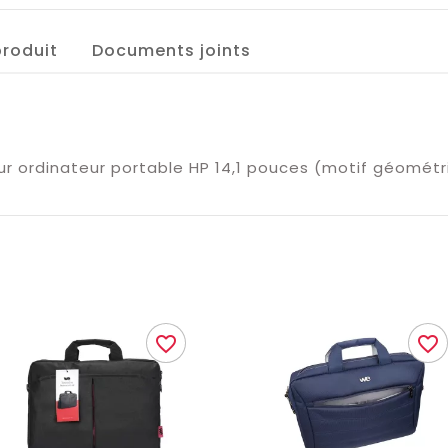
produit
Documents joints
ur ordinateur portable HP 14,1 pouces (motif géométr
favorite_border
favorite_border