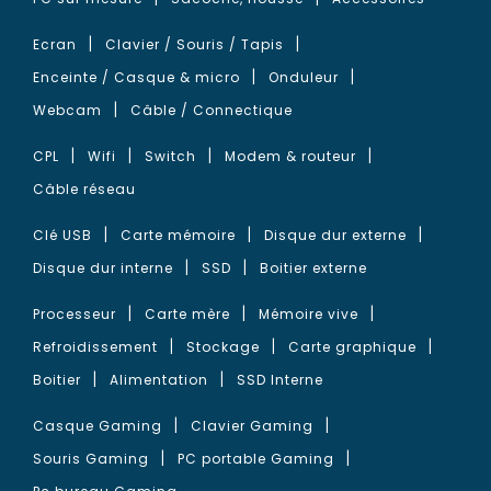
Ecran
Clavier / Souris / Tapis
Enceinte / Casque & micro
Onduleur
Webcam
Câble / Connectique
CPL
Wifi
Switch
Modem & routeur
Câble réseau
Clé USB
Carte mémoire
Disque dur externe
Disque dur interne
SSD
Boitier externe
Processeur
Carte mère
Mémoire vive
Refroidissement
Stockage
Carte graphique
Boitier
Alimentation
SSD Interne
Casque Gaming
Clavier Gaming
Souris Gaming
PC portable Gaming