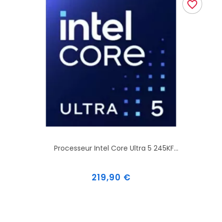
favorite_border
Processeur Intel Core Ultra 5 245KF...
Prix
219,90 €