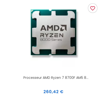
favorite_border
Processeur AMD Ryzen 7 8700F AM5 8...
Prix
260,42 €