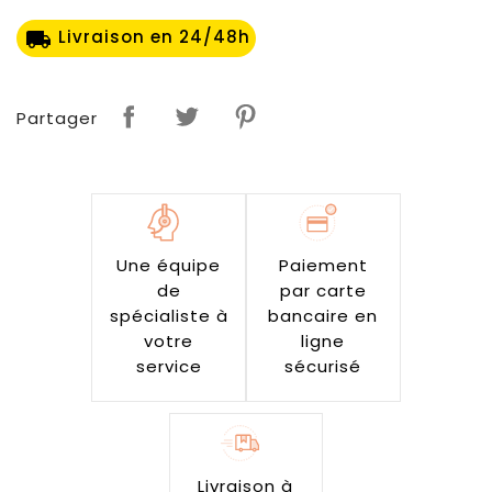
Livraison en 24/48h
local_shipping
Partager
Une équipe
Paiement
de
par carte
spécialiste à
bancaire en
votre
ligne
service
sécurisé
Livraison à