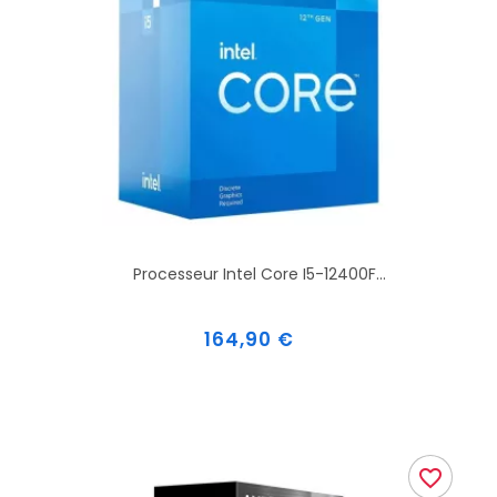
Processeur Intel Core I5-12400F...
Prix
164,90 €
favorite_border