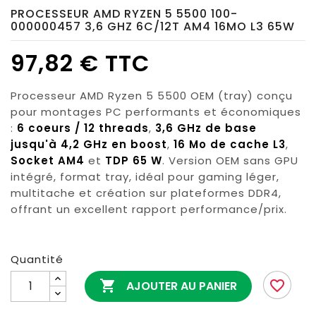
PROCESSEUR AMD RYZEN 5 5500 100-
000000457 3,6 GHZ 6C/12T AM4 16MO L3 65W
97,82 € TTC
Processeur AMD Ryzen 5 5500 OEM (tray) conçu
pour montages PC performants et économiques
:
6 coeurs / 12 threads
,
3,6 GHz de base
jusqu'à 4,2 GHz en boost
,
16 Mo de cache L3
,
Socket AM4
et
TDP 65 W
. Version OEM sans GPU
intégré, format tray, idéal pour gaming léger,
multitache et création sur plateformes DDR4,
offrant un excellent rapport performance/prix.
Quantité

favorite_border
AJOUTER AU PANIER