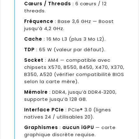
Cœurs / Threads
: 6 cœurs / 12
threads.
Fréquence
: Base 3,6 GHz — Boost
jusqu’à 4,2 GHz.
Cache
: 16 Mo L3 (plus 3 Mo L2).
TDP
: 65 W (valeur par défaut).
Socket
: AM4 — compatible avec
chipsets X570, B550, B450, X470, X370,
B350, A520 (vérifier compatibilité BIOS
selon la carte mère).
Mémoire
: DDR4, jusqu’à DDR4‑3200,
supporte jusqu’à 128 GB.
Interface PCIe
: PCIe® 3.0 (lignes
natives 24 / utilisables 20).
Graphismes
:
aucun iGPU
— carte
graphique discrète requise.