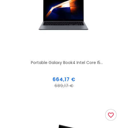
Portable Galaxy Book4 Intel Core I5...
Prix
664,17 €
Prix
689,17 €
de
base
favorite_border