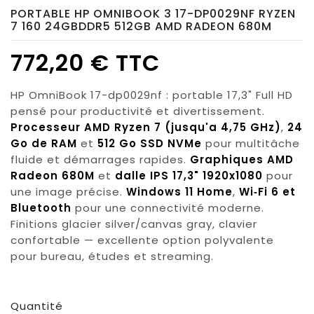
PORTABLE HP OMNIBOOK 3 17-DP0029NF RYZEN
7 160 24GBDDR5 512GB AMD RADEON 680M
772,20 € TTC
HP OmniBook 17-dp0029nf : portable 17,3" Full HD
pensé pour productivité et divertissement.
Processeur AMD Ryzen 7 (jusqu'a 4,75 GHz)
,
24
Go de RAM
et
512 Go SSD NVMe
pour multitâche
fluide et démarrages rapides.
Graphiques AMD
Radeon 680M
et
dalle IPS 17,3" 1920x1080
pour
une image précise.
Windows 11 Home
,
Wi‑Fi 6 et
Bluetooth
pour une connectivité moderne.
Finitions glacier silver/canvas gray, clavier
confortable — excellente option polyvalente
pour bureau, études et streaming.
Quantité