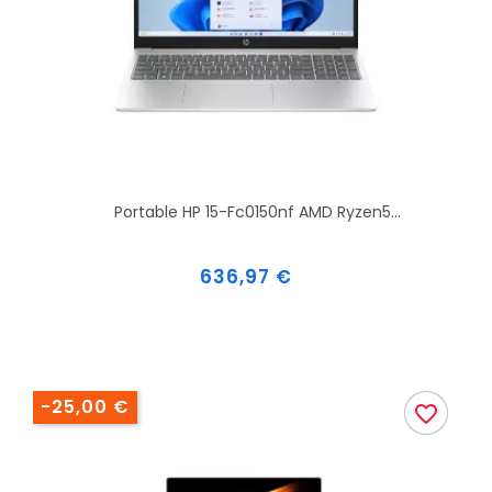
Portable HP 15-Fc0150nf AMD Ryzen5...
Prix
636,97 €
-25,00 €
favorite_border