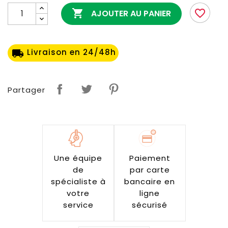

favorite_border
AJOUTER AU PANIER
Livraison en 24/48h
local_shipping
Partager
Une équipe
Paiement
de
par carte
spécialiste à
bancaire en
votre
ligne
service
sécurisé