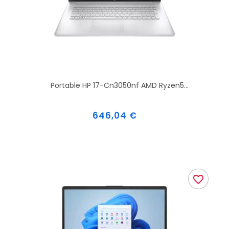
Portable HP 17-Cn3050nf AMD Ryzen5...
Prix
646,04 €
favorite_border