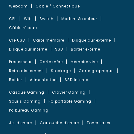
Webcam
Câble / Connectique
CPL
Wifi
Switch
Modem & routeur
Câble réseau
Clé USB
Carte mémoire
Disque dur externe
Disque dur interne
SSD
Boitier externe
Processeur
Carte mère
Mémoire vive
Refroidissement
Stockage
Carte graphique
Boitier
Alimentation
SSD Interne
Casque Gaming
Clavier Gaming
Souris Gaming
PC portable Gaming
Pc bureau Gaming
Jet d'encre
Cartouche d'encre
Toner Laser