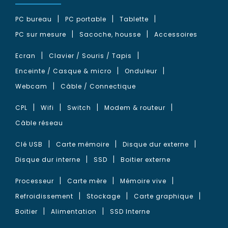
PC bureau
PC portable
Tablette
PC sur mesure
Sacoche, housse
Accessoires
Ecran
Clavier / Souris / Tapis
Enceinte / Casque & micro
Onduleur
Webcam
Câble / Connectique
CPL
Wifi
Switch
Modem & routeur
Câble réseau
Clé USB
Carte mémoire
Disque dur externe
Disque dur interne
SSD
Boitier externe
Processeur
Carte mère
Mémoire vive
Refroidissement
Stockage
Carte graphique
Boitier
Alimentation
SSD Interne