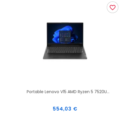
favorite_border
Portable Lenovo V15 AMD Ryzen 5 7520U...
Prix
554,03 €