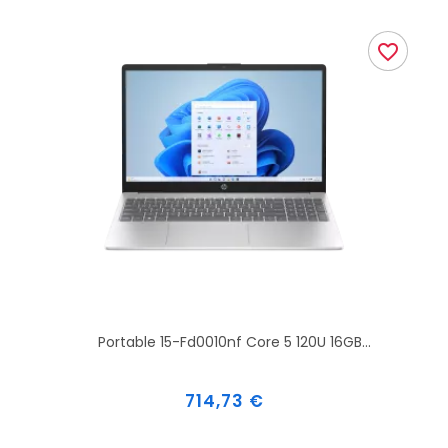
favorite_border
Portable 15-Fd0010nf Core 5 120U 16GB...
Prix
714,73 €