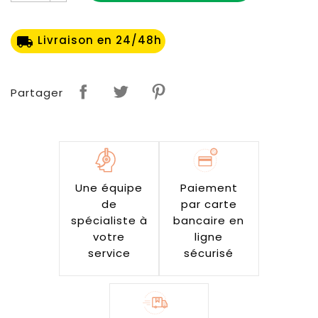
Livraison en 24/48h
local_shipping
Partager
Une équipe
Paiement
de
par carte
spécialiste à
bancaire en
votre
ligne
service
sécurisé