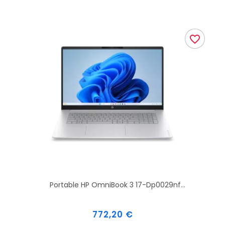
favorite_border
Portable HP OmniBook 3 17-Dp0029nf...
Prix
772,20 €