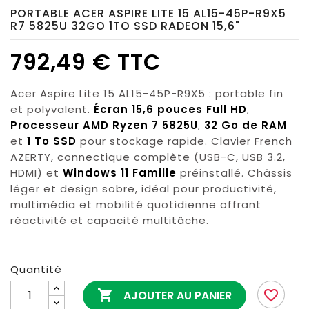
PORTABLE ACER ASPIRE LITE 15 AL15-45P-R9X5
R7 5825U 32GO 1TO SSD RADEON 15,6"
792,49 € TTC
Acer Aspire Lite 15 AL15-45P-R9X5 : portable fin
et polyvalent.
Écran 15,6 pouces Full HD
,
Processeur AMD Ryzen 7 5825U
,
32 Go de RAM
et
1 To SSD
pour stockage rapide. Clavier French
AZERTY, connectique complète (USB-C, USB 3.2,
HDMI) et
Windows 11 Famille
préinstallé. Châssis
léger et design sobre, idéal pour productivité,
multimédia et mobilité quotidienne offrant
réactivité et capacité multitâche.
Quantité

favorite_border
AJOUTER AU PANIER