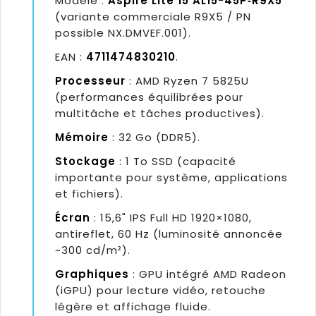
Modèle :
Aspire Lite 15 AL15-45P‑R9X5
(variante commerciale R9X5 / PN
possible NX.DMVEF.001).
EAN :
4711474830210
.
Processeur
: AMD Ryzen 7 5825U
(performances équilibrées pour
multitâche et tâches productives).
Mémoire
: 32 Go (DDR5).
Stockage
: 1 To SSD (capacité
importante pour système, applications
et fichiers).
Écran
: 15,6" IPS Full HD 1920×1080,
antireflet, 60 Hz (luminosité annoncée
~300 cd/m²).
Graphiques
: GPU intégré AMD Radeon
(iGPU) pour lecture vidéo, retouche
légère et affichage fluide.