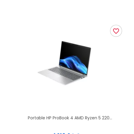
favorite_border
Portable HP ProBook 4 AMD Ryzen 5 220...
Prix