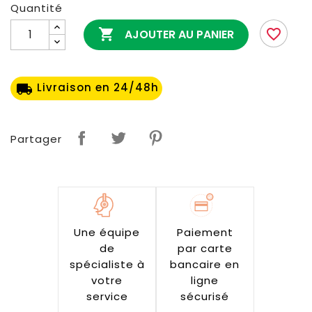
Quantité

favorite_border
AJOUTER AU PANIER
Livraison en 24/48h
local_shipping
Partager
Une équipe
Paiement
de
par carte
spécialiste à
bancaire en
votre
ligne
service
sécurisé