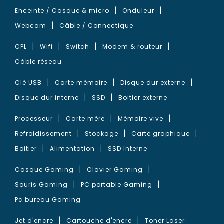
Enceinte / Casque & micro
Onduleur
Webcam
Câble / Connectique
CPL
Wifi
Switch
Modem & routeur
Câble réseau
Clé USB
Carte mémoire
Disque dur externe
Disque dur interne
SSD
Boitier externe
Processeur
Carte mère
Mémoire vive
Refroidissement
Stockage
Carte graphique
Boitier
Alimentation
SSD Interne
Casque Gaming
Clavier Gaming
Souris Gaming
PC portable Gaming
Pc bureau Gaming
Jet d'encre
Cartouche d'encre
Toner Laser