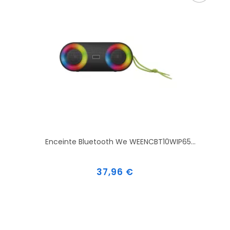
Enceinte Bluetooth We WEENCBT10WIP65...
Prix
37,96 €