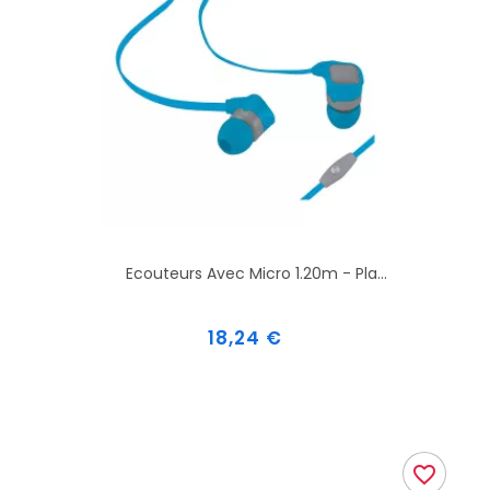
Ecouteurs Avec Micro 1.20m - Pla...
Prix
18,24 €
favorite_border