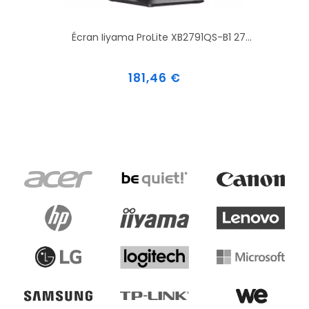
Écran Iiyama ProLite XB2791QS-B1 27...
Prix
181,46 €