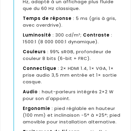
Hz, adapté à un affichage plus fluide
que du 60 Hz classique.
Temps de réponse
: 5 ms (gris à gris,
avec overdrive).
Luminosité
: 300 cd/m²;
Contraste
:
1500:1 (8 000 000:1 dynamique).
Couleurs
: 99% sRGB, profondeur de
couleur 8 bits (6-bit + FRC).
Connectique
: 2× HDMI 1.4, 1× VGA, 1×
prise audio 3,5 mm entrée et 1× sortie
casque.
Audio
: haut-parleurs intégrés 2×2 W
pour son d'appoint.
Ergonomie
: pied réglable en hauteur
(100 mm) et inclinaison -5° à +25°; pied
amovible pour installation alternative.