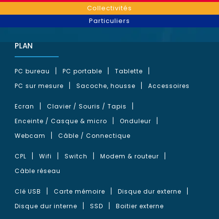
Collectivités
Particuliers
PLAN
PC bureau
PC portable
Tablette
PC sur mesure
Sacoche, housse
Accessoires
Ecran
Clavier / Souris / Tapis
Enceinte / Casque & micro
Onduleur
Webcam
Câble / Connectique
CPL
Wifi
Switch
Modem & routeur
Câble réseau
Clé USB
Carte mémoire
Disque dur externe
Disque dur interne
SSD
Boitier externe