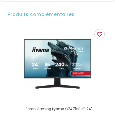
Produits complémentaires
favorite_border
Écran Gaming Iiyama G2471HS-B1 24"...