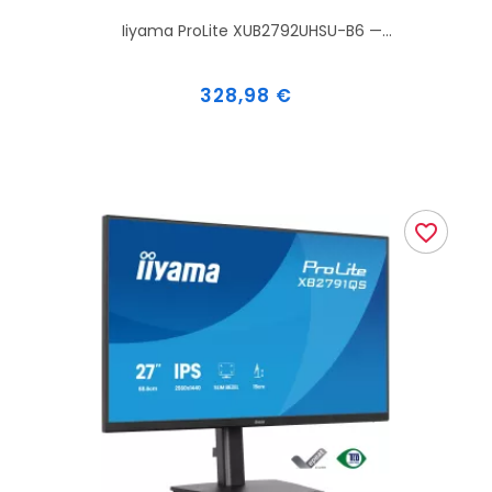
Iiyama ProLite XUB2792UHSU-B6 —...
Prix
328,98 €
favorite_border