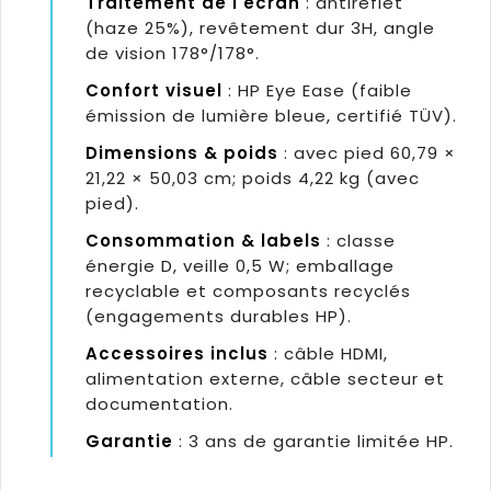
Traitement de l'écran
: antireflet
(haze 25%), revêtement dur 3H, angle
de vision 178°/178°.
Confort visuel
: HP Eye Ease (faible
émission de lumière bleue, certifié TÜV).
Dimensions & poids
: avec pied 60,79 ×
21,22 × 50,03 cm; poids 4,22 kg (avec
pied).
Consommation & labels
: classe
énergie D, veille 0,5 W; emballage
recyclable et composants recyclés
(engagements durables HP).
Accessoires inclus
: câble HDMI,
alimentation externe, câble secteur et
documentation.
Garantie
: 3 ans de garantie limitée HP.