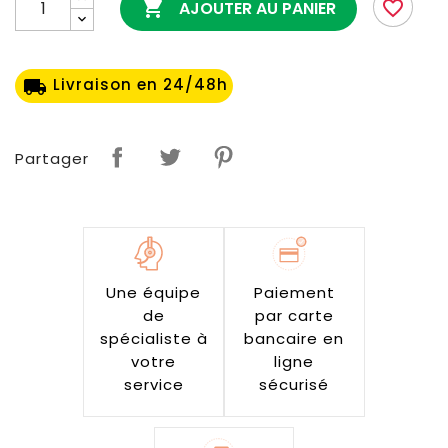

favorite_border
AJOUTER AU PANIER
Livraison en 24/48h
local_shipping
Partager
Une équipe
Paiement
de
par carte
spécialiste à
bancaire en
votre
ligne
service
sécurisé