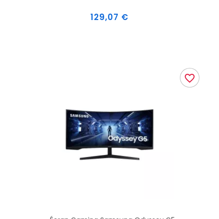
Prix
129,07 €
favorite_border