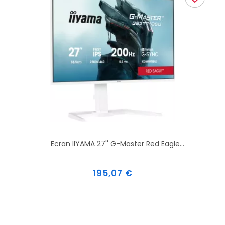
Ecran IIYAMA 27'' G-Master Red Eagle...
Prix
195,07 €