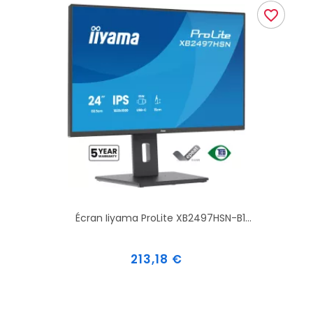
favorite_border
Écran Iiyama ProLite XB2497HSN-B1...
Prix
213,18 €