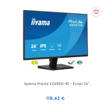
favorite_border
Iiyama ProLite X2491HS-B1 – Écran 24"...
Prix
119,42 €