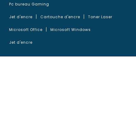
Pc bureau Gaming
Jet d'encre
Cartouche d'encre
Toner Laser
Microsoft Office
Microsoft Windows
Jet d'encre