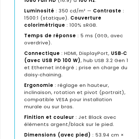
1080 Full HD
(16:9) à
100 Hz
.
Luminosité
: 350 cd/m² —
Contraste
:
1500:1 (statique).
Couverture
colorimétrique
: 100% sRGB.
Temps de réponse
: 5 ms (GtG, avec
overdrive).
Connectique
: HDMI, DisplayPort,
USB‑C
(avec USB PD 100 W)
, hub USB 3.2 Gen 1
et Ethernet intégré ; prise en charge du
daisy‑chaining.
Ergonomie
: réglage en hauteur,
inclinaison, rotation et pivot (portrait),
compatible VESA pour installation
murale ou sur bras.
Finition et couleur
: Jet Black avec
éléments argent/black sur le pied.
Dimensions (avec pied)
: 53.94 cm ×