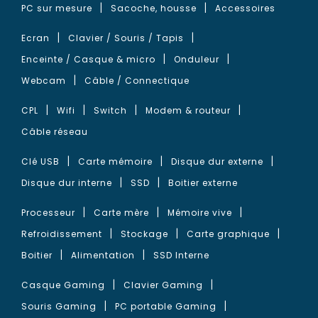
PC sur mesure
Sacoche, housse
Accessoires
Ecran
Clavier / Souris / Tapis
Enceinte / Casque & micro
Onduleur
Webcam
Câble / Connectique
CPL
Wifi
Switch
Modem & routeur
Câble réseau
Clé USB
Carte mémoire
Disque dur externe
Disque dur interne
SSD
Boitier externe
Processeur
Carte mère
Mémoire vive
Refroidissement
Stockage
Carte graphique
Boitier
Alimentation
SSD Interne
Casque Gaming
Clavier Gaming
Souris Gaming
PC portable Gaming