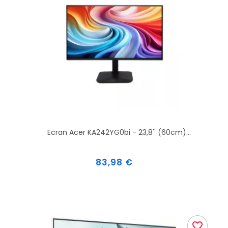
Ecran Acer KA242YG0bi - 23,8'' (60cm)...
Prix
83,98 €
favorite_border