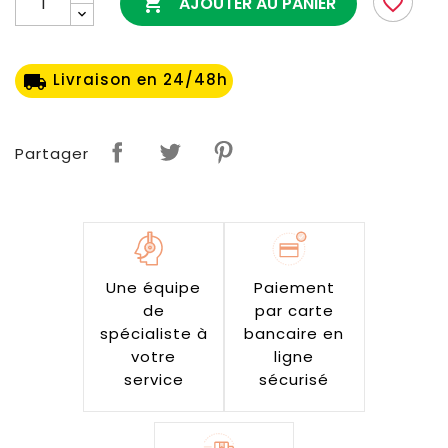

favorite_border
AJOUTER AU PANIER
Livraison en 24/48h
local_shipping
Partager
Une équipe
Paiement
de
par carte
spécialiste à
bancaire en
votre
ligne
service
sécurisé