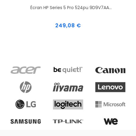
Écran HP Series 5 Pro 524pu 9D9V7AA...
Prix
249,08 €