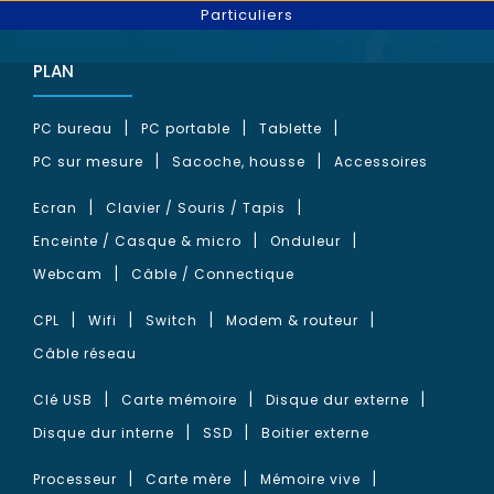
Particuliers
PLAN
PC bureau
PC portable
Tablette
PC sur mesure
Sacoche, housse
Accessoires
Ecran
Clavier / Souris / Tapis
Enceinte / Casque & micro
Onduleur
Webcam
Câble / Connectique
CPL
Wifi
Switch
Modem & routeur
Câble réseau
Clé USB
Carte mémoire
Disque dur externe
Disque dur interne
SSD
Boitier externe
Processeur
Carte mère
Mémoire vive