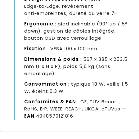
Edge‑to‑Edge, revêtement
anti‑empreintes, dureté du verre 7H
Ergonomie
: pied inclinable (90° up / 5°
down), gestion de câbles intégrée,
bouton OSD avec verrouillage
Fixation
: VESA 100 x 100 mm
Dimensions & poids
: 567 x 385 x 253,5
mm (L x H x P), poids 5,6 kg (sans
emballage)
Consommation
: typique 18 W, veille 1,5
W, éteint 0,3 W
Conformités & EAN
: CE, TÜV‑Bauart,
RoHS, ErP, WEEE, REACH, UKCA, cTUVus —
EAN
4948570121816