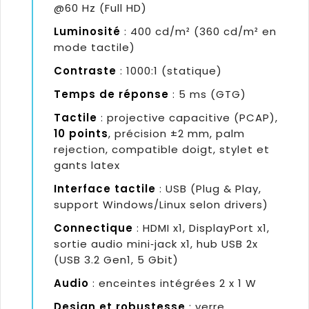
@60 Hz (Full HD)
Luminosité
: 400 cd/m² (360 cd/m² en
mode tactile)
Contraste
: 1000:1 (statique)
Temps de réponse
: 5 ms (GTG)
Tactile
: projective capacitive (PCAP),
10 points
, précision ±2 mm, palm
rejection, compatible doigt, stylet et
gants latex
Interface tactile
: USB (Plug & Play,
support Windows/Linux selon drivers)
Connectique
: HDMI x1, DisplayPort x1,
sortie audio mini‑jack x1, hub USB 2x
(USB 3.2 Gen1, 5 Gbit)
Audio
: enceintes intégrées 2 x 1 W
Design et robustesse
: verre