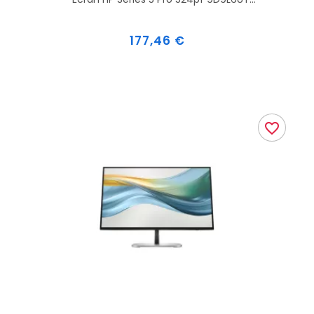
Prix
177,46 €
favorite_border