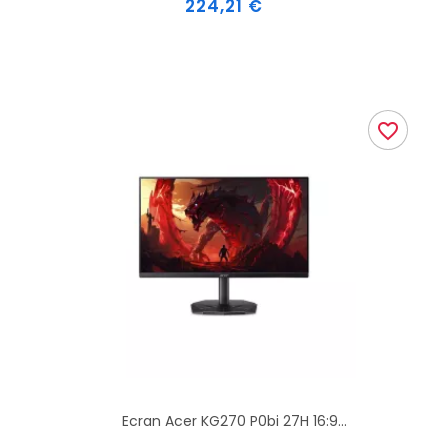
224,21 €
favorite_border
Ecran Acer KG270 P0bi 27H 16:9...