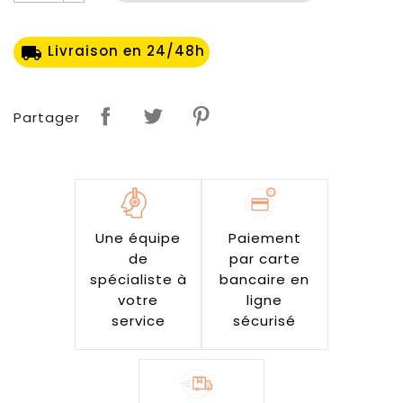
Livraison en 24/48h
local_shipping
Partager
Une équipe
Paiement
de
par carte
spécialiste à
bancaire en
votre
ligne
service
sécurisé