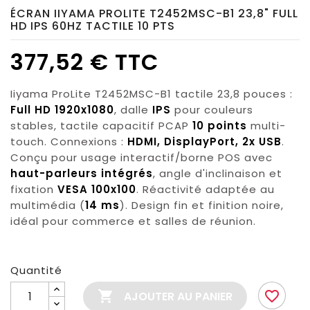
ÉCRAN IIYAMA PROLITE T2452MSC-B1 23,8" FULL
HD IPS 60HZ TACTILE 10 PTS
377,52 € TTC
Iiyama ProLite T2452MSC-B1 tactile 23,8 pouces :
Full HD 1920x1080
, dalle
IPS
pour couleurs
stables, tactile capacitif PCAP
10 points
multi-
touch. Connexions :
HDMI, DisplayPort, 2x USB
.
Conçu pour usage interactif/borne POS avec
haut-parleurs intégrés
, angle d'inclinaison et
fixation
VESA 100x100
. Réactivité adaptée au
multimédia (
14 ms
). Design fin et finition noire,
idéal pour commerce et salles de réunion.
Quantité

favorite_border
AJOUTER AU PANIER