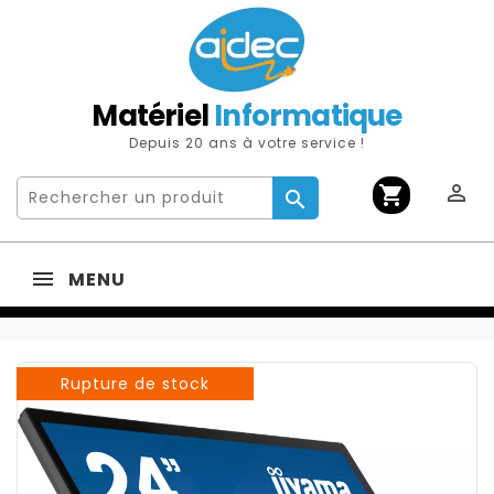
Matériel
Informatique
Depuis 20 ans à votre service !

shopping_cart

MENU
Rupture de stock