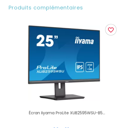
Produits complémentaires
favorite_border
Écran Iiyama ProLite XUB2595WSU-B5...
Prix