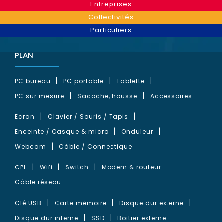
Entreprises
Collectivités
Particuliers
PLAN
PC bureau
PC portable
Tablette
PC sur mesure
Sacoche, housse
Accessoires
Ecran
Clavier / Souris / Tapis
Enceinte / Casque & micro
Onduleur
Webcam
Câble / Connectique
CPL
Wifi
Switch
Modem & routeur
Câble réseau
Clé USB
Carte mémoire
Disque dur externe
Disque dur interne
SSD
Boitier externe