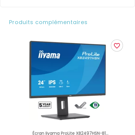
Produits complémentaires
favorite_border
Écran Iiyama ProLite XB2497HSN-B1...