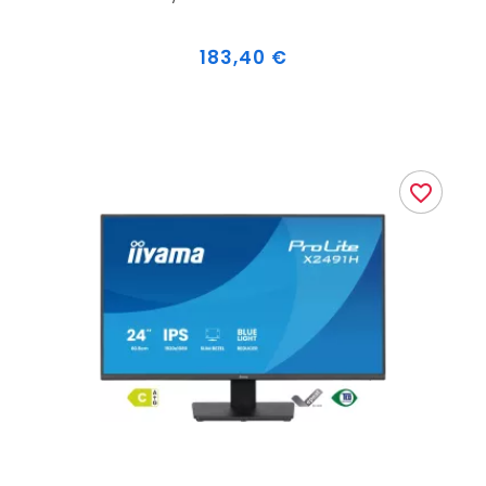
Prix
183,40 €
favorite_border