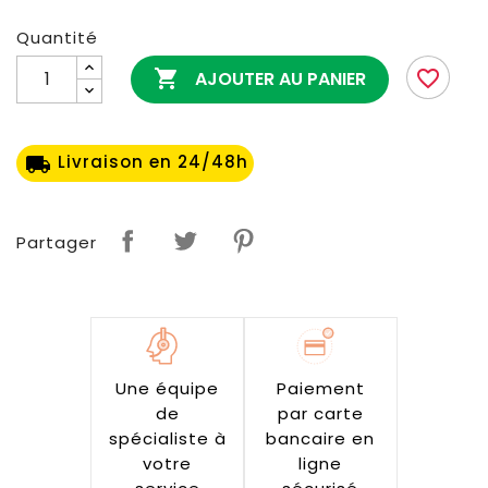
Quantité

favorite_border
AJOUTER AU PANIER
Livraison en 24/48h
local_shipping
Partager
Une équipe
Paiement
de
par carte
spécialiste à
bancaire en
votre
ligne