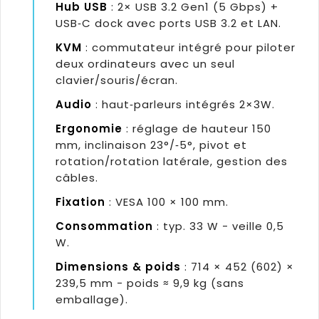
Hub USB
: 2× USB 3.2 Gen1 (5 Gbps) +
USB‑C dock avec ports USB 3.2 et LAN.
KVM
: commutateur intégré pour piloter
deux ordinateurs avec un seul
clavier/souris/écran.
Audio
: haut‑parleurs intégrés 2×3W.
Ergonomie
: réglage de hauteur 150
mm, inclinaison 23°/‑5°, pivot et
rotation/rotation latérale, gestion des
câbles.
Fixation
: VESA 100 × 100 mm.
Consommation
: typ. 33 W - veille 0,5
W.
Dimensions & poids
: 714 × 452 (602) ×
239,5 mm - poids ≈ 9,9 kg (sans
emballage).