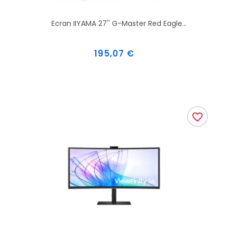
Ecran IIYAMA 27'' G-Master Red Eagle...
Prix
195,07 €
favorite_border