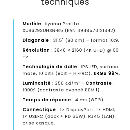
techniques
Modèle
: iiyama ProLite
XUB3293UHSN‑B5 (EAN 4948570121342).
Diagonale
: 31,5" (80 cm) – format 16:9.
Résolution
: 3840 × 2160 (4K UHD) @ 60
Hz.
Technologie de dalle
: IPS LED, surface
mate, 10 bits (8bit + Hi‑FRC),
sRGB 99%
.
Luminosité
: 350 cd/m² -
Contraste
:
1000:1 (contraste avancé 80M:1).
Temps de réponse
: 4 ms (GTG).
Connectique
: 1× DisplayPort, 1× HDMI,
1× USB‑C (dock + PD 65W), RJ45 (LAN),
prise casque.