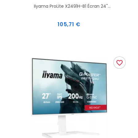
Iiyama ProLite X2491H-B1 Écran 24"...
Prix
105,71 €
favorite_border