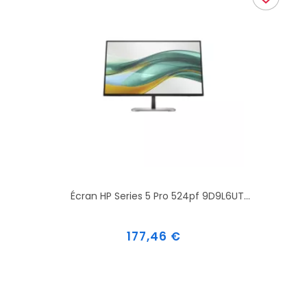
Écran HP Series 5 Pro 524pf 9D9L6UT...
Prix
177,46 €