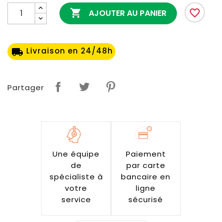

favorite_border
AJOUTER AU PANIER
Livraison en 24/48h
local_shipping
Partager
Une équipe
Paiement
de
par carte
spécialiste à
bancaire en
votre
ligne
service
sécurisé