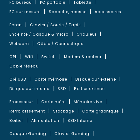
PC bureau
PC portable
Tablette
PC sur mesure
Sacoche, housse
Accessoires
Ecran
Clavier / Souris / Tapis
Enceinte / Casque & micro
Onduleur
Webcam
Câble / Connectique
CPL
Wifi
Switch
Modem & routeur
Câble réseau
Clé USB
Carte mémoire
Disque dur externe
Disque dur interne
SSD
Boitier externe
Processeur
Carte mère
Mémoire vive
Refroidissement
Stockage
Carte graphique
Boitier
Alimentation
SSD Interne
Casque Gaming
Clavier Gaming