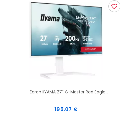
favorite_border
Ecran IIYAMA 27'' G-Master Red Eagle...
Prix
195,07 €