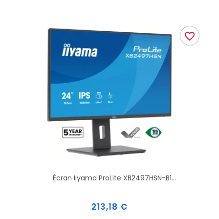
favorite_border
Écran Iiyama ProLite XB2497HSN-B1...
Prix
213,18 €