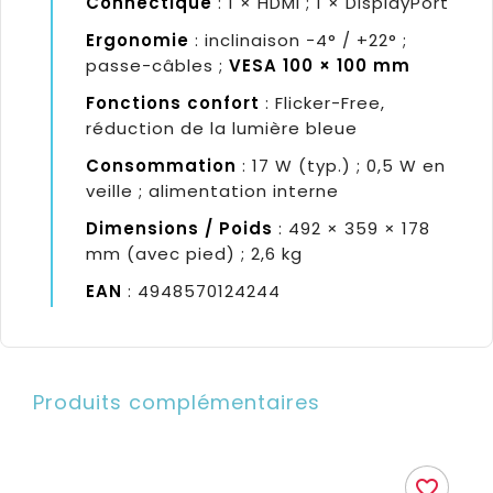
Connectique
: 1 × HDMI ; 1 × DisplayPort
Ergonomie
: inclinaison −4° / +22° ;
passe-câbles ;
VESA 100 × 100 mm
Fonctions confort
: Flicker-Free,
réduction de la lumière bleue
Consommation
: 17 W (typ.) ; 0,5 W en
veille ; alimentation interne
Dimensions / Poids
: 492 × 359 × 178
mm (avec pied) ; 2,6 kg
EAN
: 4948570124244
Produits complémentaires
favorite_border