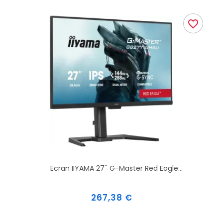
favorite_border
Ecran IIYAMA 27'' G-Master Red Eagle...
Prix
267,38 €