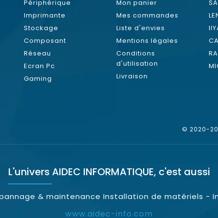
Périphérique
Mon panier
S
Imprimante
Mes commandes
L
Stockage
Liste d'envies
II
Composant
Mentions légales
C
Réseau
Conditions
RA
d'utilisation
Ecran Pc
MI
Livraison
Gaming
© 2020-202
L'univers
AIDEC INFORMATIQUE
, c'est aussi
épannage & maintenance Installation de matériels - I
www.aidec-info.com