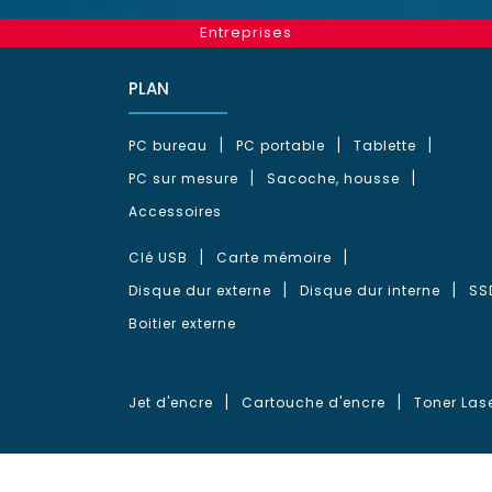
Entreprises
PLAN
PC bureau
PC portable
Tablette
PC sur mesure
Sacoche, housse
Accessoires
Clé USB
Carte mémoire
Disque dur externe
Disque dur interne
SS
Boitier externe
Jet d'encre
Cartouche d'encre
Toner Las