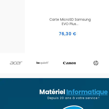
Carte MicroSD Samsung
EVO Plus...
Prix
76,30 €
Matériel
Informatique
Depuis 20 ans à votre service !