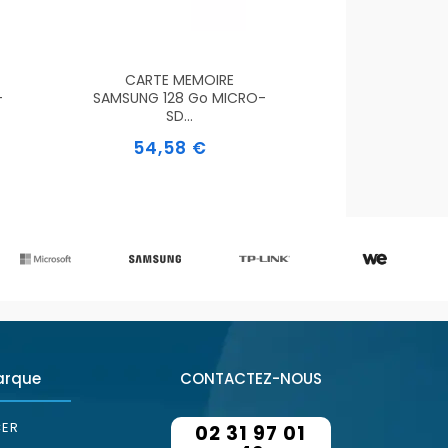
CARTE MEMOIRE
-
SAMSUNG 128 Go MICRO-
SD...
Prix
54,58 €
arque
CONTACTEZ-NOUS
ER
02 31 97 01