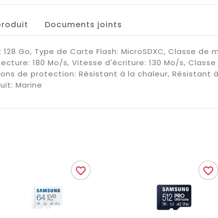
produit
Documents joints
28 Go, Type de Carte Flash: MicroSDXC, Classe de m
ecture: 180 Mo/s, Vitesse d'écriture: 130 Mo/s, Classe
ions de protection: Résistant à la chaleur, Résistant 
duit: Marine
favorite_border
favorite_border