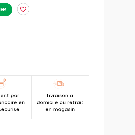
favorite_border
IER
ent par
Livraison à
ancaire en
domicile ou retrait
sécurisé
en magasin