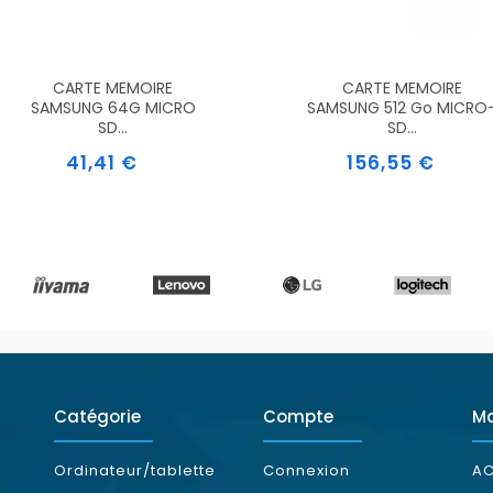
CARTE MEMOIRE
CARTE MEMOIRE
SAMSUNG 64G MICRO
SAMSUNG 512 Go MICRO
SD...
SD...
Prix
Prix
41,41 €
156,55 €
Catégorie
Compte
M
Ordinateur/tablette
Connexion
AC