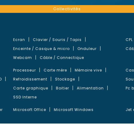
Collectivités
Ecran
Clavier / Souris / Tapis
CPL
Enceinte / Casque & micro
Onduleur
Câb
Webcam
Câble / Connectique
Processeur
Carte mère
Mémoire vive
Cas
D
Refroidissement
Stockage
Sou
Carte graphique
Boitier
Alimentation
Pc 
SSD Interne
er
Microsoft Office
Microsoft Windows
Jet 