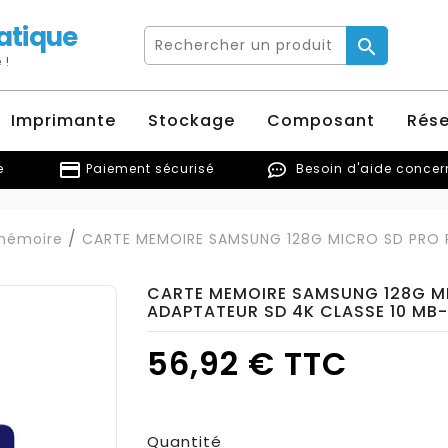
atique

 !
Imprimante
Stockage
Composant
Rés
credit_card
e
Paiement sécurisé
Besoin d'aide conce
mémoire
CARTE MEMOIRE SAMSUNG 128G MICRO SD PRO PL
CARTE MEMOIRE SAMSUNG 128G MI
ADAPTATEUR SD 4K CLASSE 10 MB-
56,92 € TTC
Quantité