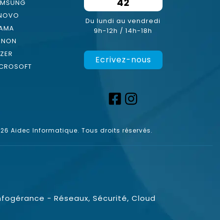
42
AMSUNG
ENOVO
Du lundi au vendredi
YAMA
9h-12h / 14h-18h
ANON
ZER
Ecrivez-nous
CROSOFT
6 Aidec Informatique. Tous droits réservés.
nfogérance - Réseaux, Sécurité, Cloud