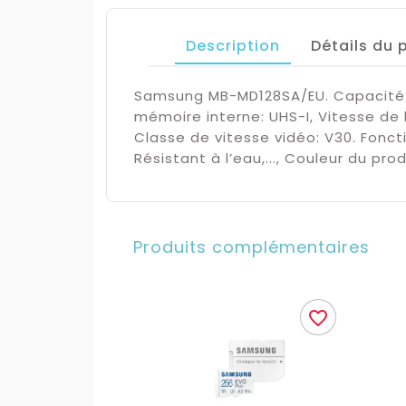
Description
Détails du 
Samsung MB-MD128SA/EU. Capacité: 1
mémoire interne: UHS-I, Vitesse de l
Classe de vitesse vidéo: V30. Fonct
Résistant à l’eau,..., Couleur du pro
Produits complémentaires
favorite_border