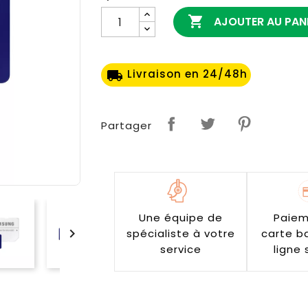

AJOUTER AU PAN
Livraison en 24/48h
local_shipping
Partager
Une équipe de
Paiem

spécialiste à votre
carte b
service
ligne 