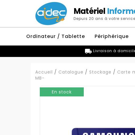
Matériel
Inform
Depuis 20 ans à votre service
Ordinateur / Tablette
Périphérique
local_shipping
Livraison à domicil
Accueil
Catalogue
Stockage
Carte 
MB-
En stock