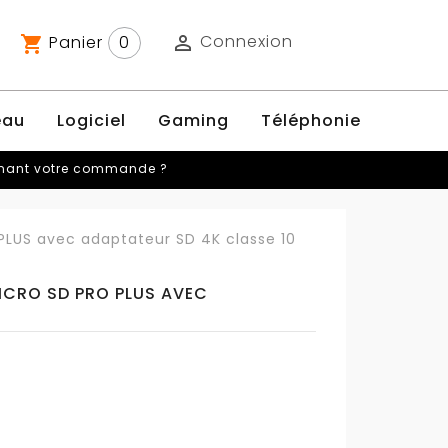
Connexion
Panier
0

shopping_cart
eau
Logiciel
Gaming
Téléphonie
rnant votre commande ?
US avec adaptateur SD 4K classe 10
CRO SD PRO PLUS AVEC