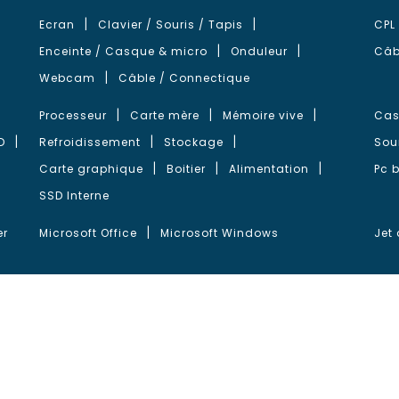
Ecran
Clavier / Souris / Tapis
CPL
Enceinte / Casque & micro
Onduleur
Câb
Webcam
Câble / Connectique
Processeur
Carte mère
Mémoire vive
Cas
D
Refroidissement
Stockage
Sou
Carte graphique
Boitier
Alimentation
Pc 
SSD Interne
er
Microsoft Office
Microsoft Windows
Jet 