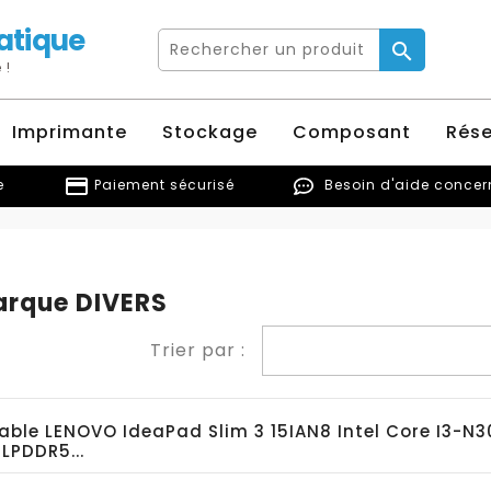
atique

 !
Imprimante
Stockage
Composant
Rés
credit_card
e
Paiement sécurisé
Besoin d'aide conce
marque DIVERS
Trier par :
able LENOVO IdeaPad Slim 3 15IAN8 Intel Core I3-N3
LPDDR5...