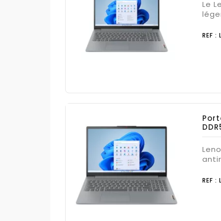
Le L
lége
REF :
Port
DDR5
Leno
anti
REF :