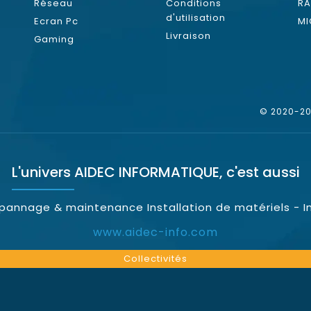
Réseau
Conditions
RA
d'utilisation
Ecran Pc
MI
Livraison
Gaming
© 2020-202
L'univers
AIDEC INFORMATIQUE
, c'est aussi
épannage & maintenance Installation de matériels - I
www.aidec-info.com
Collectivités