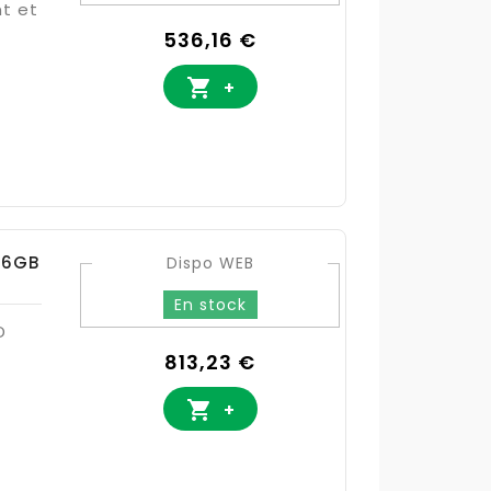
nt et
Prix
536,16 €

+
16GB
Dispo WEB
En stock
D
Prix
813,23 €

+