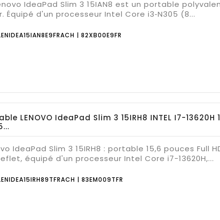
enovo IdeaPad Slim 3 15IAN8 est un portable polyvale
r. Équipé d'un processeur Intel Core i3‑N305 (8...
 LENIDEA15IAN8E9FRACH | 82XB00E9FR
able LENOVO IdeaPad Slim 3 15IRH8 INTEL I7-13620H 
...
vo IdeaPad Slim 3 15IRH8 : portable 15,6 pouces Full H
reflet, équipé d'un processeur Intel Core i7-13620H,...
 LENIDEA15IRH89TFRACH | 83EM009TFR