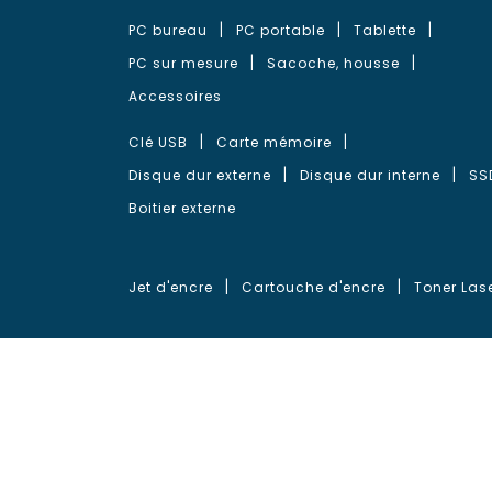
PC bureau
PC portable
Tablette
PC sur mesure
Sacoche, housse
Accessoires
Clé USB
Carte mémoire
Disque dur externe
Disque dur interne
SS
Boitier externe
Jet d'encre
Cartouche d'encre
Toner Las