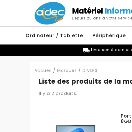
Matériel
Inform
Depuis 20 ans à votre service
Ordinateur / Tablette
Périphérique
local_shipping
Livraison à domicil
Accueil
Marques
DIVERS
Liste des produits de la 
Il y a 2 produits.
Port
8GB 