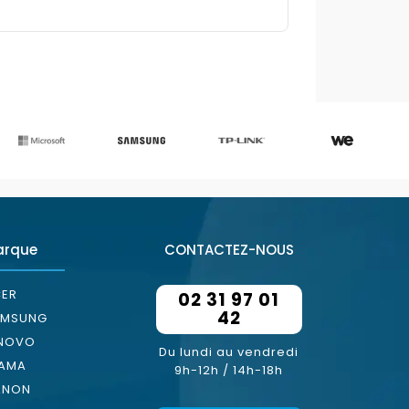
arque
CONTACTEZ-NOUS
ER
02 31 97 01
42
AMSUNG
ENOVO
Du lundi au vendredi
YAMA
9h-12h / 14h-18h
ANON