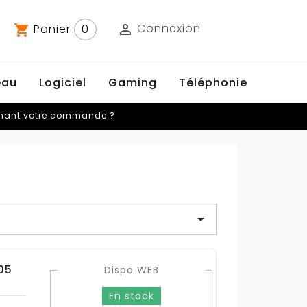
Connexion
Panier
0

shopping_cart
eau
Logiciel
Gaming
Téléphonie
rnant votre commande ?

05
Dispo WEB
En stock