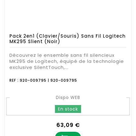
Pack 2en1 (Clavier/Souris) Sans Fil Logitech
MK295 Slient (Noir)
Découvrez le ensemble sans fil silencieux
MK295 de Logitech, équipé de la technologie
exclusive SilentTouch,...
REF : 920-009795 | 920-009795
Dispo WEB
En stock
Prix
63,09 €