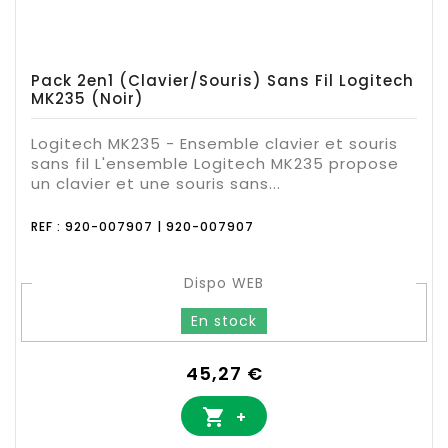
Pack 2en1 (Clavier/Souris) Sans Fil Logitech
MK235 (Noir)
Logitech MK235 - Ensemble clavier et souris
sans fil L'ensemble Logitech MK235 propose
un clavier et une souris sans...
REF : 920-007907 | 920-007907
Dispo WEB
En stock
Prix
45,27 €

+