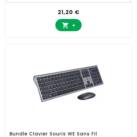
Prix
21,20 €

+
Bundle Clavier Souris WE Sans Fil