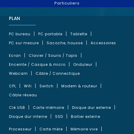
Particuliers
PLAN
PC bureau
PC portable
Tablette
PC sur mesure
Sacoche, housse
Accessoires
Ecran
Clavier / Souris / Tapis
Enceinte / Casque & micro
Onduleur
Webcam
Câble / Connectique
CPL
Wifi
Switch
Modem & routeur
Câble réseau
Clé USB
Carte mémoire
Disque dur externe
Disque dur interne
SSD
Boitier externe
Processeur
Carte mère
Mémoire vive