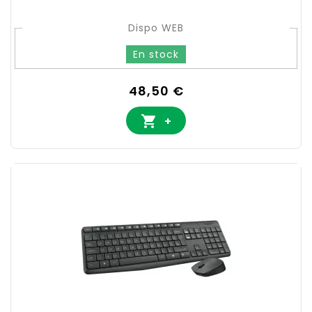
Dispo WEB
En stock
Prix
48,50 €

+