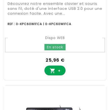
Découvrez notre ensemble clavier et souris
sans fil, doté d'une interface USB 2.0 pour une
connexion facile. Avec une...
REF : 0-KPC60WIFCA | 0-KPC60WIFCA
Dispo WEB
En stock
Prix
25,96 €

+