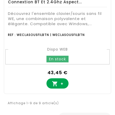
Connextion BT Et 2.4Ghz Aspect...
Découvrez l'ensemble clavier/souris sans fil
WE, une combinaison polyvalente et
élégante. Compatible avec Windows,...
REF : WECLASOUSFILBTN | WECLASOUSFILBTN
Dispo WEB
En stock
Prix
43,45 €

+
Affichage 1-9 de 9 article(s)