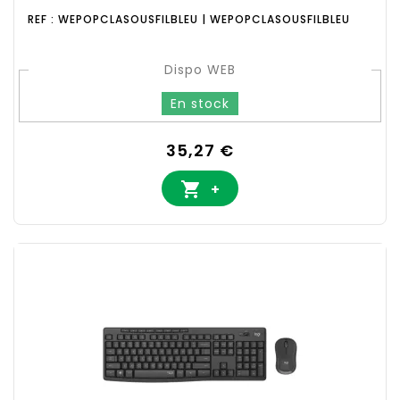
REF : WEPOPCLASOUSFILBLEU | WEPOPCLASOUSFILBLEU
Dispo WEB
En stock
Prix
35,27 €

+