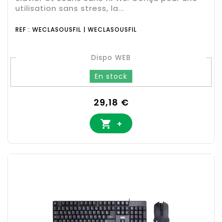
utilisation sans stress, la...
REF : WECLASOUSFIL | WECLASOUSFIL
Dispo WEB
En stock
Prix
29,18 €

+