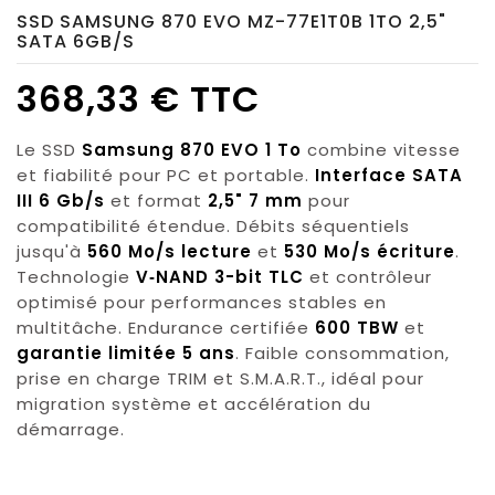
SSD SAMSUNG 870 EVO MZ-77E1T0B 1TO 2,5"
SATA 6GB/S
368,33 € TTC
Le SSD
Samsung 870 EVO 1 To
combine vitesse
et fiabilité pour PC et portable.
Interface SATA
III 6 Gb/s
et format
2,5" 7 mm
pour
compatibilité étendue. Débits séquentiels
jusqu'à
560 Mo/s lecture
et
530 Mo/s écriture
.
Technologie
V‑NAND 3-bit TLC
et contrôleur
optimisé pour performances stables en
multitâche. Endurance certifiée
600 TBW
et
garantie limitée 5 ans
. Faible consommation,
prise en charge TRIM et S.M.A.R.T., idéal pour
migration système et accélération du
démarrage.