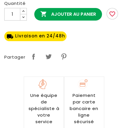
Quantité

favorite_border
AJOUTER AU PANIER
Livraison en 24/48h
local_shipping
Partager
Une équipe
Paiement
de
par carte
spécialiste à
bancaire en
votre
ligne
service
sécurisé