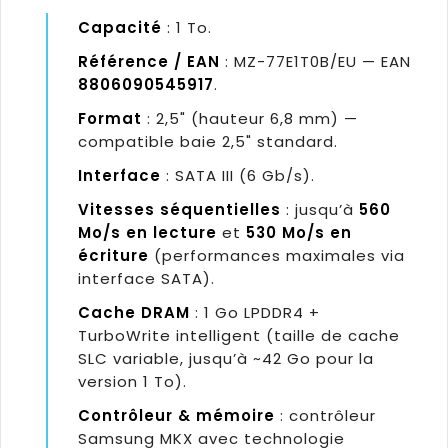
Capacité
: 1 To.
Référence / EAN
: MZ-77E1T0B/EU — EAN
8806090545917
.
Format
: 2,5" (hauteur 6,8 mm) —
compatible baie 2,5" standard.
Interface
: SATA III (6 Gb/s).
Vitesses séquentielles
: jusqu’à
560
Mo/s en lecture
et
530 Mo/s en
écriture
(performances maximales via
interface SATA).
Cache DRAM
: 1 Go LPDDR4 +
TurboWrite intelligent (taille de cache
SLC variable, jusqu’à ~42 Go pour la
version 1 To).
Contrôleur & mémoire
: contrôleur
Samsung MKX avec technologie