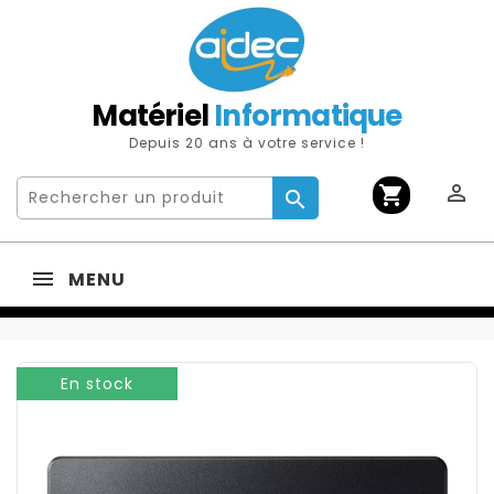
Matériel
Informatique
Depuis 20 ans à votre service !

shopping_cart

MENU
En stock