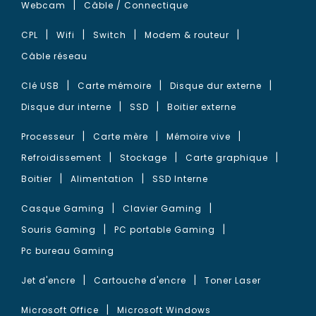
Webcam
Câble / Connectique
CPL
Wifi
Switch
Modem & routeur
Câble réseau
Clé USB
Carte mémoire
Disque dur externe
Disque dur interne
SSD
Boitier externe
Processeur
Carte mère
Mémoire vive
Refroidissement
Stockage
Carte graphique
Boitier
Alimentation
SSD Interne
Casque Gaming
Clavier Gaming
Souris Gaming
PC portable Gaming
Pc bureau Gaming
Jet d'encre
Cartouche d'encre
Toner Laser
Microsoft Office
Microsoft Windows