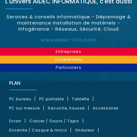
L'univers
AIDEC INFORMATIQUE
, c'est aussi
Services & conseils informatique - Dépannage &
maintenance Installation de matériels -
Infogérance - Réseaux, Sécurité, Cloud
www.aidec-info.com
Entreprises
Collectivités
Particuliers
PLAN
PC bureau
PC portable
Tablette
PC sur mesure
Sacoche, housse
Accessoires
Ecran
Clavier / Souris / Tapis
Enceinte / Casque & micro
Onduleur